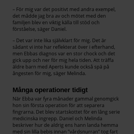
– För mig var det positivt med andra exempel,
det mådde jag bra av och mötet med den
familjen blev en viktig källa till stöd och
förståelse, säger Daniel.
– Det var inte lika självklart för mig. Det är
sådant vi inte har reflekterat över i efterhand,
men Ebbas diagnos var en stor chock och det
gick upp och ner för mig hela tiden. Att träffa
äldre barn med Aperts kunde också spä på
ångesten för mig, säger Melinda.
Många operationer tidigt
När Ebba var fyra månader gammal genomgick
hon sin första operation för att separera
fingrarna. Det blev startskottet för en lång serie
medicinska ingrepp. Daniel och Melinda
beskriver hur de aldrig ens hann landa hemma
med sin lilla bebis innan ”vårdsnurran” tog fart