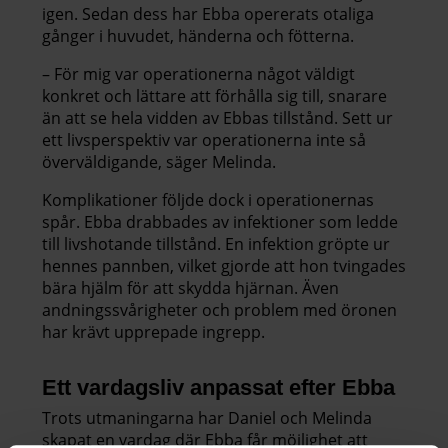
igen. Sedan dess har Ebba opererats otaliga
gånger i huvudet, händerna och fötterna.
– För mig var operationerna något väldigt
konkret och lättare att förhålla sig till, snarare
än att se hela vidden av Ebbas tillstånd. Sett ur
ett livsperspektiv var operationerna inte så
överväldigande, säger Melinda.
Komplikationer följde dock i operationernas
spår. Ebba drabbades av infektioner som ledde
till livshotande tillstånd. En infektion gröpte ur
hennes pannben, vilket gjorde att hon tvingades
bära hjälm för att skydda hjärnan. Även
andningssvårigheter och problem med öronen
har krävt upprepade ingrepp.
Ett vardagsliv anpassat efter Ebba
Trots utmaningarna har Daniel och Melinda
skapat en vardag där Ebba får möjlighet att