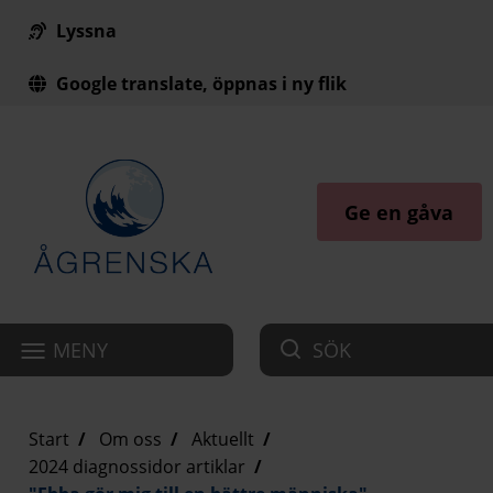
Lyssna
Till innehåll på sidan
Google translate, öppnas i ny flik
Ge en gåva
MENY
SÖK
Start
Om oss
Aktuellt
2024 diagnossidor artiklar