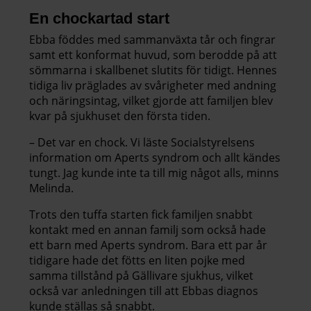
En chockartad start
Ebba föddes med sammanväxta tår och fingrar
samt ett konformat huvud, som berodde på att
sömmarna i skallbenet slutits för tidigt. Hennes
tidiga liv präglades av svårigheter med andning
och näringsintag, vilket gjorde att familjen blev
kvar på sjukhuset den första tiden.
– Det var en chock. Vi läste Socialstyrelsens
information om Aperts syndrom och allt kändes
tungt. Jag kunde inte ta till mig något alls, minns
Melinda.
Trots den tuffa starten fick familjen snabbt
kontakt med en annan familj som också hade
ett barn med Aperts syndrom. Bara ett par år
tidigare hade det fötts en liten pojke med
samma tillstånd på Gällivare sjukhus, vilket
också var anledningen till att Ebbas diagnos
kunde ställas så snabbt.