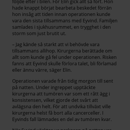
följde efter i bilen. För Elin gick allt så fort. Hon
hade knappt börjat bearbeta beskedet förrän
hon insåg att tiden innan operationen kunde
vara den sista tillsammans med Eyvind. Familjen
samlades i sjukhusrummet, en trygghet i den
storm som just brutit ut.
– Jag kände så starkt att vi behövde vara
tillsammans allihop. Kirurgerna berättade om
allt som kunde gå fel under operationen. Risken
fanns att Eyvind skulle förlora talet, bli förlamad
eller ännu värre, säger Elin.
Operationen varade från tidig morgon till sent
på natten. Under ingreppet upptäckte
kirurgerna att tumören var som ett rått ägg i
konsistensen, vilket gjorde det svårt att
avlägsna den helt. För att undvika tillväxt ville
kirurgerna helst få bort alla cancerceller. I
Eyvinds fall lämnades en del av tumören kvar.