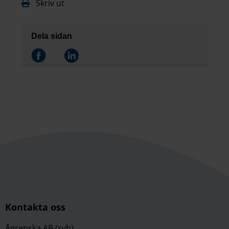
Skriv ut
Dela sidan
Dela på
Dela på
Kontakta oss
Ågrenska AB (svb)