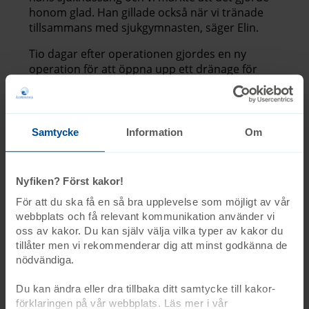
honom glad. Han gillade också när vi tränade
tillsammans med sjukgymnasten, säger Elin.
Tio dagar efter operationen gjordes en ny
operation för att öppna upp ett dränage för
hjärnvätskan. Det innebar att Eyvind inte
behövde en shunt för att reglera trycket i
hjärnan. Efter ett par veckor på sjukhuset i
Umeå fick familjen komma hem igen. Dagen
Samtycke
Information
Om
efter sa Eyvind sina första ord.
– Det var underbart. Han mådde så mycket
Nyfiken? Först kakor!
bättre när han kunde uttrycka sig igen, säger
John.
För att du ska få en så bra upplevelse som möjligt av vår
webbplats och få relevant kommunikation använder vi
Att gå tog längre tid att lära om, och
oss av kakor. Du kan själv välja vilka typer av kakor du
återkomsten till förskolan blev en utmaning.
tillåter men vi rekommenderar dig att minst godkänna de
nödvändiga.
– Han kände sig aldrig riktigt trygg där, säger
Elin.
Du kan ändra eller dra tillbaka ditt samtycke till kakor-
förklaringen på vår webbplats. Läs mer i vår