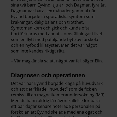
sina två barn Eyvind, sju år, och Dagmar, fyra år.
Dagmar var bara sex månader gammal när
Eyvind började få sporadiska symtom som
kräkningar, dålig balans och trötthet.
Symtomen kom och gick och kunde ofta
bortförklaras med annat – omställningar i livet
som en flytt med påföljande byte av förskola
och en nyfödd lillasyster. Men det var något
som inte kändes riktigt rätt.
– Vår magkänsla sa att något var fel, säger Elin.
Diagnosen och operationen
Det var när Eyvind började klaga på huvudvärk
och att det ”kliade i huvudet” som de fick en
remiss till en magnetkameraundersökning (MR).
Men de hann aldrig få någon kallelse för bara
ett par dagar senare noterade personalen på
förskolan att Eyvind skelade med ena ögat och