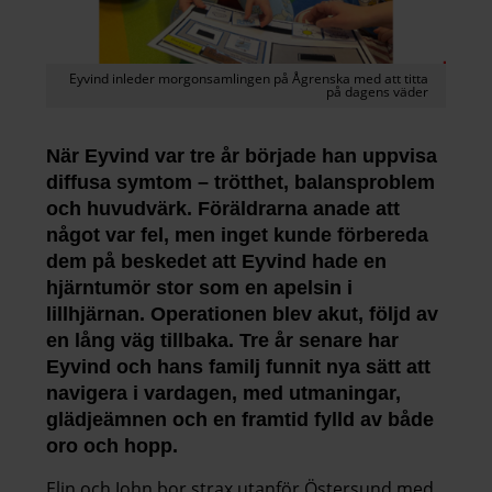
Eyvind inleder morgonsamlingen på Ågrenska med att titta
på dagens väder
När Eyvind var tre år började han uppvisa
diffusa symtom – trötthet, balansproblem
och huvudvärk. Föräldrarna anade att
något var fel, men inget kunde förbereda
dem på beskedet att Eyvind hade en
hjärntumör stor som en apelsin i
lillhjärnan. Operationen blev akut, följd av
en lång väg tillbaka. Tre år senare har
Eyvind och hans familj funnit nya sätt att
navigera i vardagen, med utmaningar,
glädjeämnen och en framtid fylld av både
oro och hopp.
Elin och John bor strax utanför Östersund med