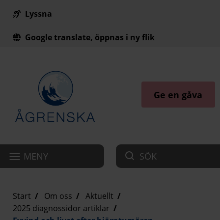
Lyssna
Till innehåll på sidan
Google translate, öppnas i ny flik
Ge en gåva
MENY
SÖK
Start
Om oss
Aktuellt
2025 diagnossidor artiklar