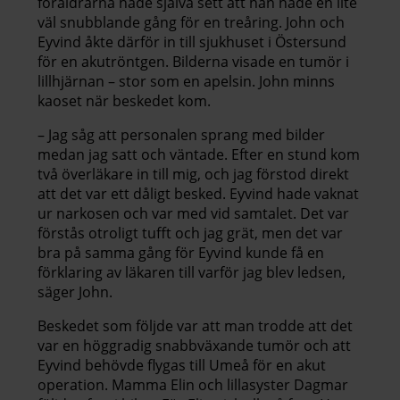
föräldrarna hade själva sett att han hade en lite
väl snubblande gång för en treåring. John och
Eyvind åkte därför in till sjukhuset i Östersund
för en akutröntgen. Bilderna visade en tumör i
lillhjärnan – stor som en apelsin. John minns
kaoset när beskedet kom.
– Jag såg att personalen sprang med bilder
medan jag satt och väntade. Efter en stund kom
två överläkare in till mig, och jag förstod direkt
att det var ett dåligt besked. Eyvind hade vaknat
ur narkosen och var med vid samtalet. Det var
förstås otroligt tufft och jag grät, men det var
bra på samma gång för Eyvind kunde få en
förklaring av läkaren till varför jag blev ledsen,
säger John.
Beskedet som följde var att man trodde att det
var en höggradig snabbväxande tumör och att
Eyvind behövde flygas till Umeå för en akut
operation. Mamma Elin och lillasyster Dagmar