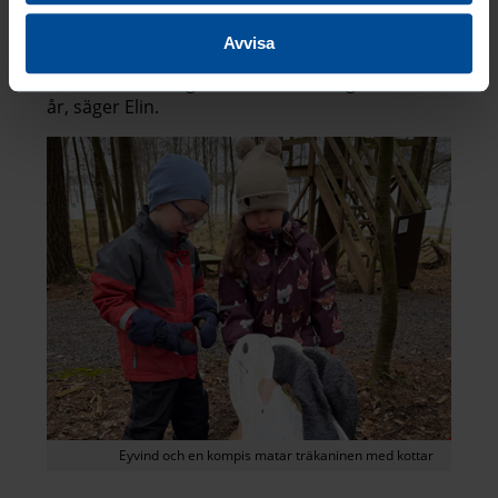
negativt.
Avvisa
– Hittills har det inte varit aktuellt med några
andra behandlingar och nu har det gått över tre
år, säger Elin.
Eyvind och en kompis matar träkaninen med kottar