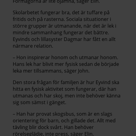
Förmågorna är lite ojämna, säger Elin.
Skolarbetet fungerar bra, det är tuffare på
fritids och på rasterna. Sociala situationer i
större grupper är utmanande, när det är lek i
mindre sammanhang fungerar det bättre.
Eyvinds och lillasyster Dagmar har fått en allt
närmare relation.
– Hon inspirerar honom och utmanar honom.
Hans lek har blivit mer fysisk sedan de började
leka mer tillsammans, säger John.
Den stora frågan för familjen är hur Eyvind ska
hitta en fysisk aktivitet som fungerar, där han
utmanas och har skoj, men inte behöver känna
sig som sämst i gänget.
– Han har provat skogsbus, som är en slags
orientering för barn, och gillade det. Allt med
tävling blir dock svårt. Han behöver
rörelseglädje, inte press, säger Elin.