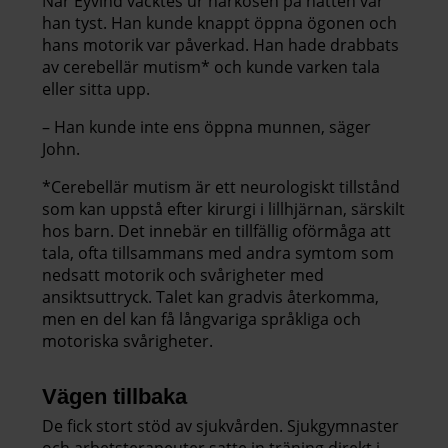
När Eyvind väcktes ur narkosen på natten var
han tyst. Han kunde knappt öppna ögonen och
hans motorik var påverkad. Han hade drabbats
av cerebellär mutism* och kunde varken tala
eller sitta upp.
– Han kunde inte ens öppna munnen, säger
John.
*Cerebellär mutism är ett neurologiskt tillstånd
som kan uppstå efter kirurgi i lillhjärnan, särskilt
hos barn. Det innebär en tillfällig oförmåga att
tala, ofta tillsammans med andra symtom som
nedsatt motorik och svårigheter med
ansiktsuttryck. Talet kan gradvis återkomma,
men en del kan få långvariga språkliga och
motoriska svårigheter.
Vägen tillbaka
De fick stort stöd av sjukvården. Sjukgymnaster