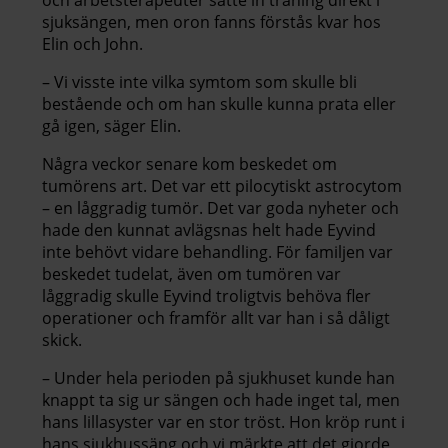
och arbetsterapeuter satte in träning direkt i
sjuksängen, men oron fanns förstås kvar hos
Elin och John.
– Vi visste inte vilka symtom som skulle bli
bestående och om han skulle kunna prata eller
gå igen, säger Elin.
Några veckor senare kom beskedet om
tumörens art. Det var ett pilocytiskt astrocytom
– en låggradig tumör. Det var goda nyheter och
hade den kunnat avlägsnas helt hade Eyvind
inte behövt vidare behandling. För familjen var
beskedet tudelat, även om tumören var
låggradig skulle Eyvind troligtvis behöva fler
operationer och framför allt var han i så dåligt
skick.
– Under hela perioden på sjukhuset kunde han
knappt ta sig ur sängen och hade inget tal, men
hans lillasyster var en stor tröst. Hon kröp runt i
hans sjukhussäng och vi märkte att det gjorde