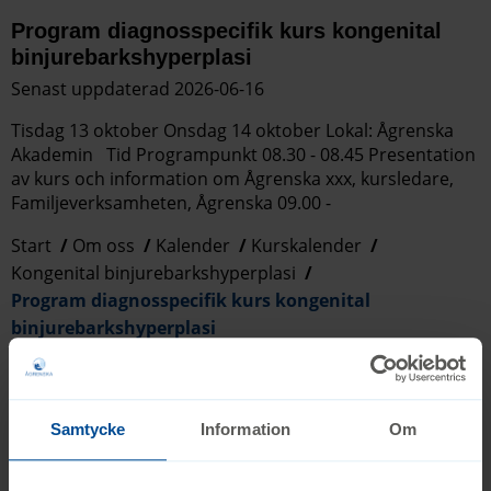
Program diagnosspecifik kurs kongenital
binjurebarkshyperplasi
Senast uppdaterad 2026-06-16
Tisdag 13 oktober Onsdag 14 oktober Lokal: Ågrenska
Akademin Tid Programpunkt 08.30 - 08.45 Presentation
av kurs och information om Ågrenska xxx, kursledare,
Familjeverksamheten, Ågrenska 09.00 -
Start
Om oss
Kalender
Kurskalender
Kongenital binjurebarkshyperplasi
Program diagnosspecifik kurs kongenital
binjurebarkshyperplasi
Program diagnosspecifik kurs ultrasällsynt
syndrom
Samtycke
Information
Om
Senast uppdaterad 2026-05-19
Tisdag 20 oktober Onsdag 21 oktober Lokal: Ågrenska