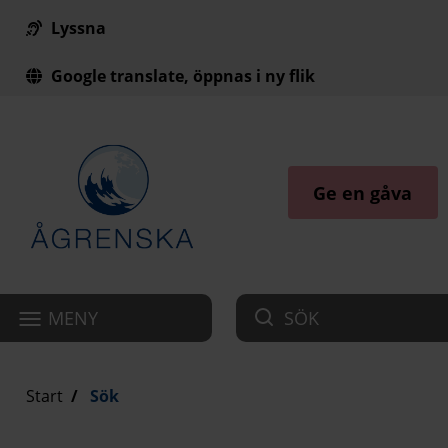
Lyssna
Till innehåll på sidan
Google translate, öppnas i ny flik
Ge en gåva
MENY
SÖK
Start
Sök