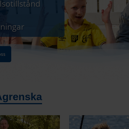
lsotillstånd
tningar
oss
 Ågrenska