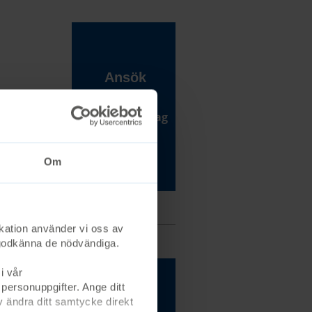
Ansök
Sista
vistelsen
hos oss på
ansökningsdag
10 maj
Om
kation använder vi oss av
st godkänna de nödvändiga.
i vår
 personuppgifter. Ange ditt
 ändra ditt samtycke direkt
Anmäl dig