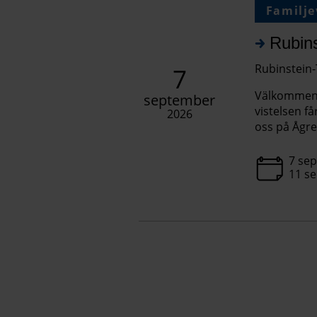
Familje
Rubin
Rubinstein-
7
Välkommen a
september
vistelsen få
2026
oss på Ågre
7 se
11 s