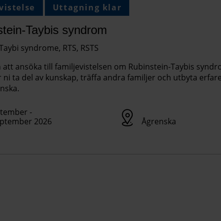
vistelse
Uttagning klar
stein-Taybis syndrom
Taybi syndrome, RTS, RSTS
tt ansöka till familjevistelsen om Rubinstein-Taybis synd
r ni ta del av kunskap, träffa andra familjer och utbyta erfa
nska.
ptember -
eptember 2026
Ågrenska