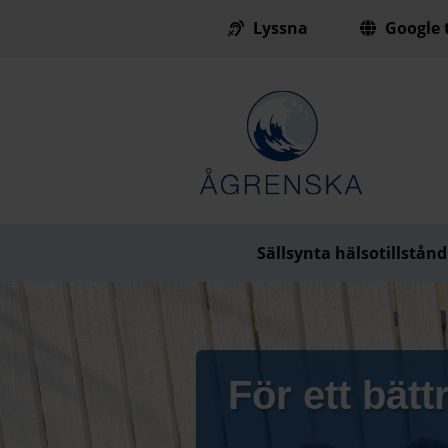
Lyssna
Google t
Till innehåll på sidan
Sällsynta hälsotillstånd
För ett bättr