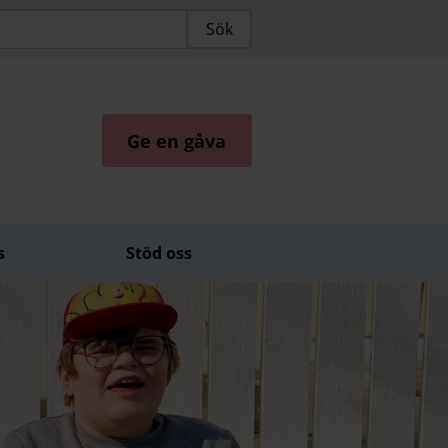
Ge en gåva
s
Stöd oss