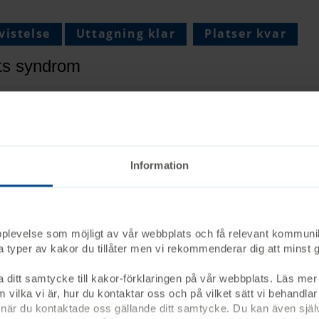
vistelse
Uttagning klar
Platser kvar
ts syndrom
tt ansöka till familjevistelsen om Dravets syndrom. Under 
el av kunskap, träffa andra familjer och utbyta erfarenheter 
Information
gusti -
gusti 2026
Ågrenska
upplevelse som möjligt av vår webbplats och få relevant kommuni
lka typer av kakor du tillåter men vi rekommenderar dig att min
Diagnosspecifik kurs
a ditt samtycke till kakor-förklaringen på vår webbplats. Läs mer 
 vilka vi är, hur du kontaktar oss och på vilket sätt vi behandlar
ts syndrom
är du kontaktade oss gällande ditt samtycke. Du kan även själv