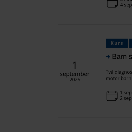
4 se
Kurs
Barn s
1
Två diagnoss
september
möter barn 
2026
1 sep
2 se