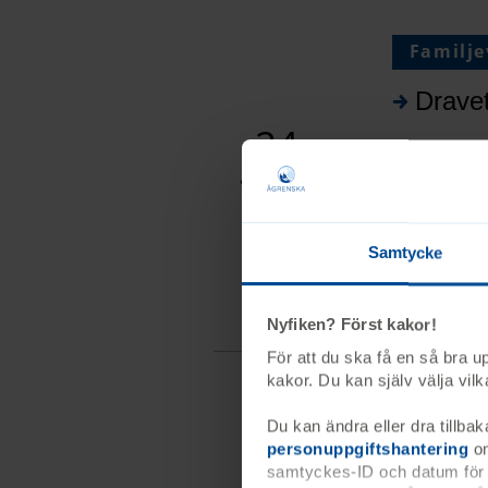
Familje
Drave
24
Välkommen a
augusti
får ni ta d
2026
Ågrenska.
Samtycke
24 au
28 au
Nyfiken? Först kakor!
För att du ska få en så bra 
kakor. Du kan själv välja vi
Kurs
Du kan ändra eller dra tillbak
personuppgiftshantering
om
Drave
samtyckes-ID och datum för n