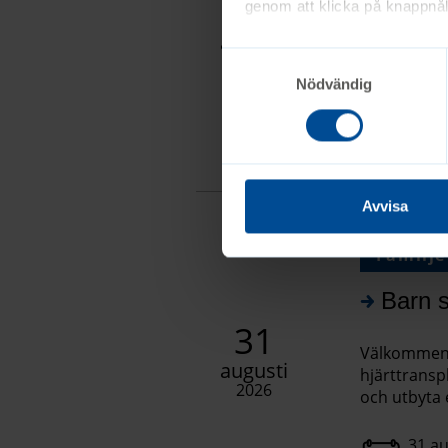
25
genom att klicka på knappnåle
Två diagnoss
augusti
möter barn
2026
Nödvändig
25 au
26 au
Avvisa
Familje
Barn s
31
Välkommen a
augusti
hjärttranspl
2026
och utbyta 
31 au