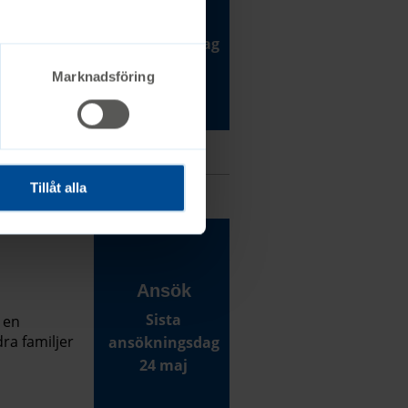
Sista
n vardag
anmälningsdag
23 augusti
Marknadsföring
Tillåt alla
Ansök
Sista
 en
dra familjer
ansökningsdag
24 maj