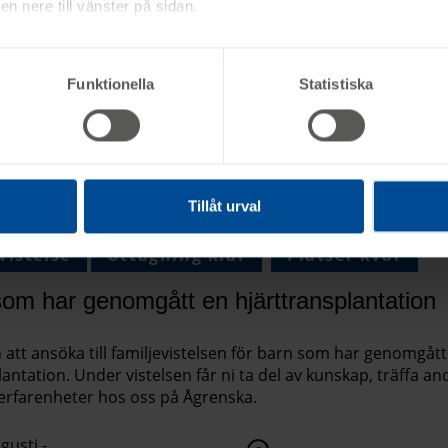
n nere till vänster på sidan.
pecifika kursdagar för personer som i sitt arbete eller i si
 eller ungdomar med Dravets syndrom.
Funktionella
Statistiska
gusti -
Ågrenska eller
gusti 2026
Via streaming
Tillåt urval
vistelse
Uttagning klar
Platser kvar
om har genomgått en hjärttransplantation
tt ansöka till familjevistelsen för barn som har genomgått
antation. Under vistelsen får ni ta del av kunskap, träffa an
erfarenheter hos oss på Ågrenska.
gusti -