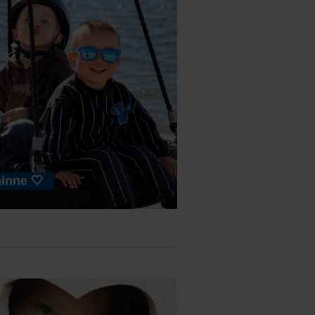
inne 🤍