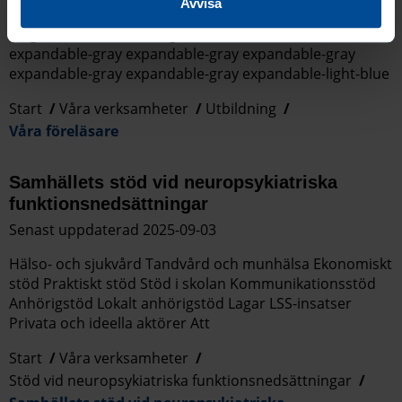
Avvisa
Andreas Svensson Anna Glenvik Hanna Borg Linn
Magnusson Samuel Holgersson Kontakta oss
expandable-gray expandable-gray expandable-gray
expandable-gray expandable-gray expandable-light-blue
Start
Våra verksamheter
Utbildning
Våra föreläsare
Samhällets stöd vid neuropsykiatriska
funktionsnedsättningar
Senast uppdaterad 2025-09-03
Hälso- och sjukvård Tandvård och munhälsa Ekonomiskt
stöd Praktiskt stöd Stöd i skolan Kommunikationsstöd
Anhörigstöd Lokalt anhörigstöd Lagar LSS-insatser
Privata och ideella aktörer Att
Start
Våra verksamheter
Stöd vid neuropsykiatriska funktionsnedsättningar