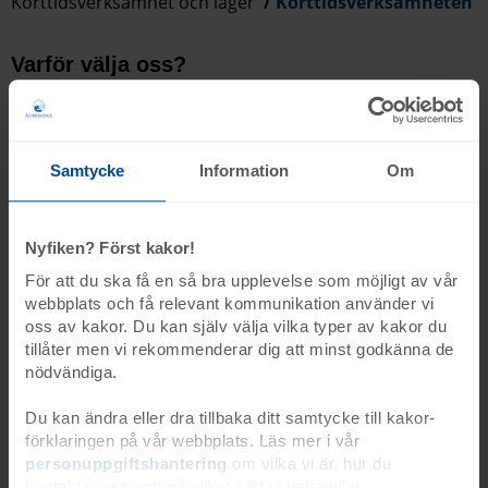
Korttidsverksamhet och läger
Korttidsverksamheten
Varför välja oss?
Senast uppdaterad 2025-07-03
Planering och genomförande Rådgivning Dina
assistenter Trygghet och transparens Tillstånd och
Samtycke
Information
Om
kvalitet Kontakta oss expandable-gray expandable-gray
expandable-gray expandable-gray
Nyfiken? Först kakor!
Start
Våra verksamheter
Personlig assistans
Varför välja oss?
För att du ska få en så bra upplevelse som möjligt av vår
webbplats och få relevant kommunikation använder vi
oss av kakor. Du kan själv välja vilka typer av kakor du
Kurser på beställning
tillåter men vi rekommenderar dig att minst godkänna de
Senast uppdaterad 2025-07-08
nödvändiga.
Skicka en förfrågan om utbildning Kontakta oss
Du kan ändra eller dra tillbaka ditt samtycke till kakor-
expandable-light-blue expandable-light-blue Våra kurser
förklaringen på vår webbplats. Läs mer i vår
Kurser och kompetensutveckling
personuppgiftshantering
om vilka vi är, hur du
utbildning@agrenska.se Ågrenska erbjuder anpassade
kontaktar oss och på vilket sätt vi behandlar