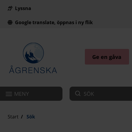
Lyssna
Till innehåll på sidan
Google translate, öppnas i ny flik
Ge en gåva
MENY
SÖK
Start
Sök