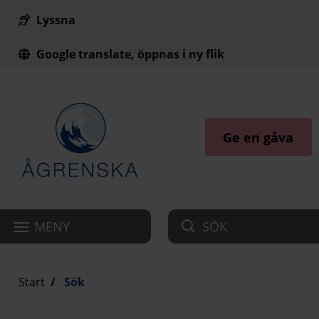
Lyssna
Till innehåll på sidan
Google translate, öppnas i ny flik
Ge en gåva
MENY
SÖK
Start
Sök