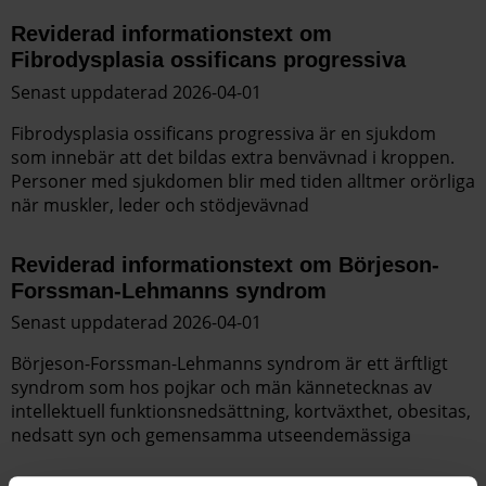
Reviderad informationstext om
Fibrodysplasia ossificans progressiva
Senast uppdaterad 2026-04-01
Fibrodysplasia ossificans progressiva är en sjukdom
som innebär att det bildas extra benvävnad i kroppen.
Personer med sjukdomen blir med tiden alltmer orörliga
när muskler, leder och stödjevävnad
Reviderad informationstext om Börjeson-
Forssman-Lehmanns syndrom
Senast uppdaterad 2026-04-01
Börjeson-Forssman-Lehmanns syndrom är ett ärftligt
syndrom som hos pojkar och män kännetecknas av
intellektuell funktionsnedsättning, kortväxthet, obesitas,
nedsatt syn och gemensamma utseendemässiga