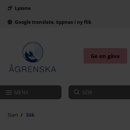
Lyssna
Till innehåll på sidan
Google translate, öppnas i ny flik
Ge en gåva
MENY
SÖK
Start
Sök