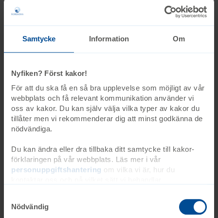
Start
Sällsynta hälsotillstånd
Ågrenskas diagnossidor
Charcot-Marie-Tooths sjukdom
Samtycke
Information
Om
Teamtailor
Nyfiken? Först kakor!
Senast uppdaterad 2025-12-09
För att du ska få en så bra upplevelse som möjligt av vår
<SEOSitemaps><enabled>true</enabled>
webbplats och få relevant kommunikation använder vi
<changefreq>weekly</changefreq>
oss av kakor. Du kan själv välja vilka typer av kakor du
<priority>0.5</priority></SEOSitemaps>
tillåter men vi rekommenderar dig att minst godkänna de
nödvändiga.
Anmälningsvillkor
Du kan ändra eller dra tillbaka ditt samtycke till kakor-
Senast uppdaterad 2026-01-07
förklaringen på vår webbplats. Läs mer i vår
personuppgiftshantering
om vilka vi är, hur du
Anmälningsvillkor kurser på beställning
kontaktar oss och på vilket sätt vi behandlar
Anmälningsvillkor diagnosspecifika kurser expandable-
personuppgifter. Ange ditt samtyckes-ID och datum för
light-blue expandable-light-blue Följande villkor gäller vid
när du kontaktade oss gällande ditt samtycke. Du kan
Nödvändig
anmälan till kurser och utbildningar.
även själv ändra ditt samtycke direkt genom att klicka på