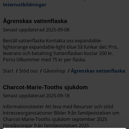
Internutbildningar
Ågrenskas vattenflaska
Senast uppdaterad 2025-09-08
Beställ vattenflaska Kontakta oss expandable-
lightorange expandable-light-blue Så funkar det: Pris,
leverans och betalning Vattenflaskan kostar 200 kr.
Porto tillkommer med 75 kr per flaska.
Start
Stöd oss
Gåvoshop
Ågrenskas vattenflaska
Charcot-Marie-Tooths sjukdom
Senast uppdaterad 2025-09-18
Informationstexter Att leva med Resurser och stöd
Intresseorganisationer Bilder från familjevistelsen om
Charcot-Marie-Tooths sjukdom september 2025
Föreläsningar från familjevistelsen 2025