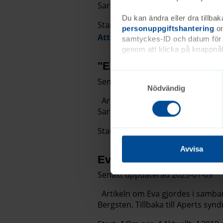
Sara Lesslie. Tillbaka till Alagill
Du kan ändra eller dra tillbak
Start
Om oss
Aktuellt
2024 
personuppgiftshantering
om
Att leva med Alagilles syndro
samtyckes-ID och datum för n
genom att klicka på knappnåle
"Ebba gör mig till en bä
Senast uppdaterad 2025-01-09
Nödvändig
Artikeln om Ebba gjordes i samb
Sara Lesslie. Tillbaka till Aperts 
Start
Om oss
Aktuellt
2024 
Avvisa
Eva är vuxen med Aper
Senast uppdaterad 2025-01-09
Artikeln om Eva gjordes i samban
Bergsten. Tillbaka till Aperts syn