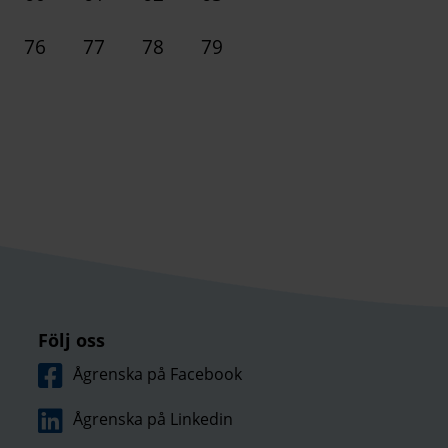
76
77
78
79
Följ oss
Ågrenska på Facebook
Ågrenska på Linkedin