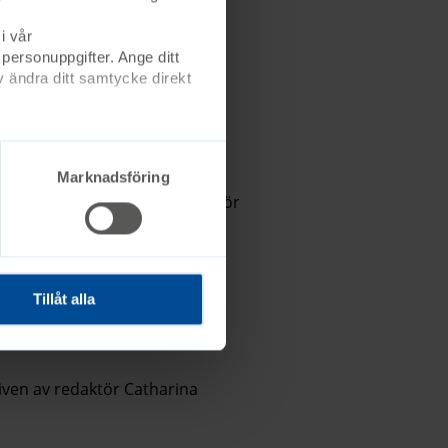
i vår
 personuppgifter. Ange ditt
 ändra ditt samtycke direkt
Marknadsföring
2024 och är skriven av redaktör
ska"
Tillåt alla
iven av redaktör Catharina