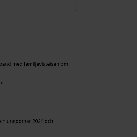
mband med familjevistelsen om
ar
n och ungdomar 2024 och