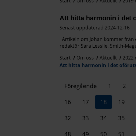
Start
Om oss
Aktuellt
2019 
Att hitta harmonin i de
Senast uppdaterad 2024-12-16
Artikeln om Johan kommer från d
redaktör Sara Lesslie. Smith-Mage
Start
Om oss
Aktuellt
2022 
Att hitta harmonin i det oför
Föregående
1
2
16
17
18
19
32
33
34
35
48
49
50
51