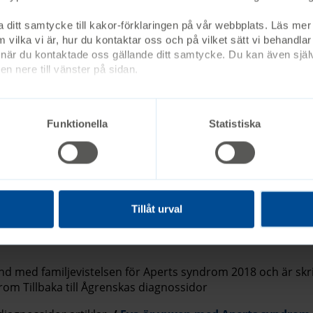
es syndrom Tillbaka till Ågrenskas
a ditt samtycke till kakor-förklaringen på vår webbplats. Läs mer 
diagnossidor artiklar
 vilka vi är, hur du kontaktar oss och på vilket sätt vi behandlar
m – utmaningar, gemenskap och hopp
är du kontaktade oss gällande ditt samtycke. Du kan även själv
n nere till vänster på sidan.
ttre människa"
Funktionella
Statistiska
and med familjevistelsen för Aperts och Crouzons syndrom 
syndrom Tillbaka till Ågrenskas
diagnossidor artiklar
"Ebba gör mig till en bättre männi
Tillåt urval
ts syndrom
d med familjevistelsen för Aperts syndrom 2018 och är skr
drom Tillbaka till Ågrenskas diagnossidor