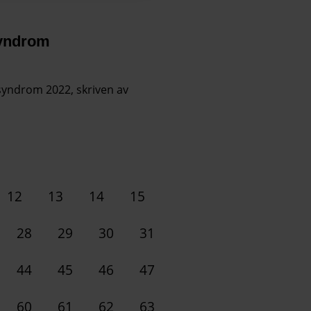
syndrom
yndrom 2022, skriven av
12
13
14
15
28
29
30
31
44
45
46
47
60
61
62
63