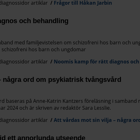
diagnossidor artiklar
Frågor till Håkan Jarbin
agnos och behandling
band med familjevistelsen om schizofreni hos barn och un
ill schizofreni hos barn och ungdomar
diagnossidor artiklar
Noomis kamp för rätt diagnos och
 – några ord om psykiatrisk tvångsvård
rd baseras på Anne-Katrin Kantzers föreläsning i samband 
r 2024 och är skriven av redaktör Sara Lesslie.
diagnossidor artiklar
Att vårdas mot sin vilja – några o
id ett annorlunda utseende