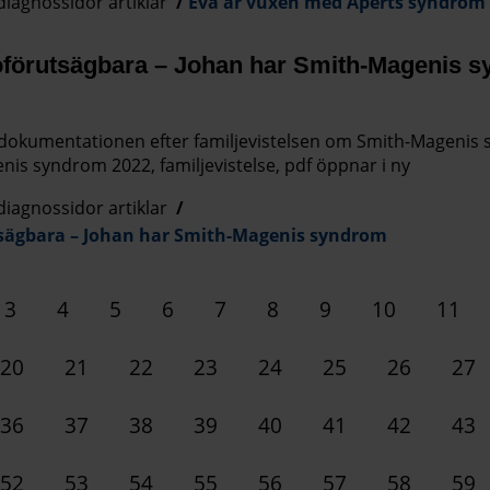
diagnossidor artiklar
Eva är vuxen med Aperts syndrom
t oförutsägbara – Johan har Smith-Magenis 
okumentationen efter familjevistelsen om Smith-Magenis s
nis syndrom 2022, familjevistelse, pdf öppnar i ny
diagnossidor artiklar
utsägbara – Johan har Smith-Magenis syndrom
3
4
5
6
7
8
9
10
11
20
21
22
23
24
25
26
27
36
37
38
39
40
41
42
43
52
53
54
55
56
57
58
59