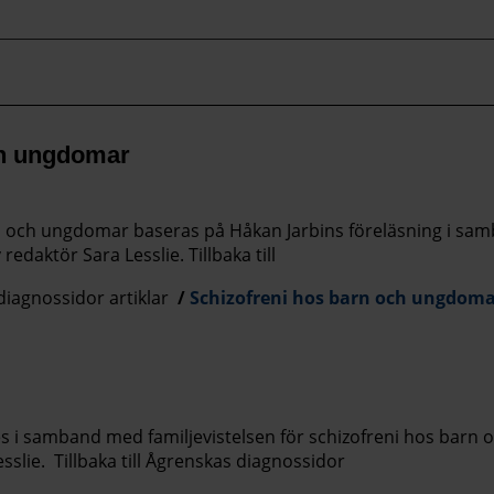
ch ungdomar
n och ungdomar baseras på Håkan Jarbins föreläsning i sa
redaktör Sara Lesslie. Tillbaka till
diagnossidor artiklar
Schizofreni hos barn och ungdom
des i samband med familjevistelsen för schizofreni hos bar
slie. Tillbaka till Ågrenskas diagnossidor