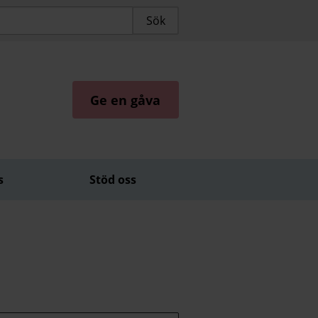
Ge en gåva
s
Stöd oss