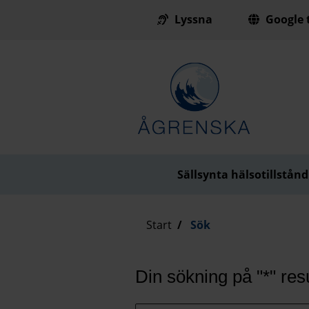
Lyssna
Google t
Till innehåll på sidan
Sällsynta hälsotillstånd
Start
Sök
Din sökning på "*" resu