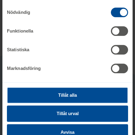
personuppgifter. Ange ditt samtyckes-ID och datum för
när du kontaktade oss gällande ditt samtycke. Du kan
Tillbaka till formuläret
Nödvändig
även själv ändra ditt samtycke direkt genom att klicka på
knappnålen nere till vänster på sidan.
Funktionella
Statistiska
Marknadsföring
Kontakta oss
Tillåt alla
Ågrenska AB (svb)
Org.nr 556436-2217
Tillåt urval
031-750 91 00
Avvisa