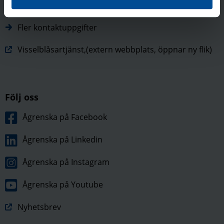
info@agrenska.se
Fler kontaktuppgifter
Visselblåsartjänst,(extern webbplats, öppnar ny flik)
Följ oss
Ågrenska på Facebook
Ågrenska på Linkedin
Ågrenska på Instagram
Ågrenska på Youtube
Nyhetsbrev