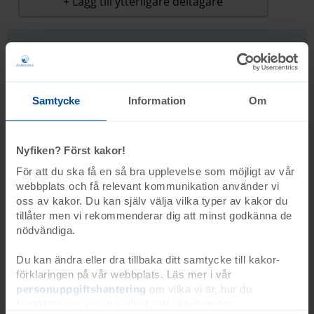
+ Lägg till ytterligare deltagare
Övrigt
Samtycke
Information
Om
Ågrenskas personuppgiftshantering, öppnas i ny flik
Ågrenskas anmälningsvillkor, öppnas i nytt fönster
Nyfiken? Först kakor!
För att du ska få en så bra upplevelse som möjligt av vår
webbplats och få relevant kommunikation använder vi
oss av kakor. Du kan själv välja vilka typer av kakor du
tillåter men vi rekommenderar dig att minst godkänna de
Jag har läst och godkänner Ågrenskas
nödvändiga.
personuppgiftspolicy och Ågrenskas anmälningsvillkor
Du kan ändra eller dra tillbaka ditt samtycke till kakor-
förklaringen på vår webbplats. Läs mer i vår
personuppgiftshantering
om vilka vi är, hur du
Till sammanfattning
kontaktar oss och på vilket sätt vi behandlar