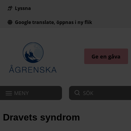
Lyssna
Till innehåll på sidan
Google translate, öppnas i ny flik
Ge en gåva
MENY
SÖK
Dravets syndrom