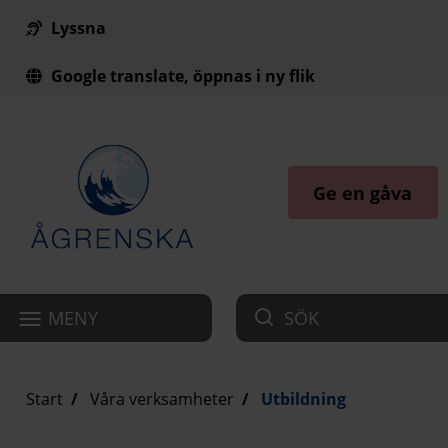
Lyssna
Till innehåll på sidan
Google translate, öppnas i ny flik
Ge en gåva
MENY
SÖK
Start
Våra verksamheter
Utbildning