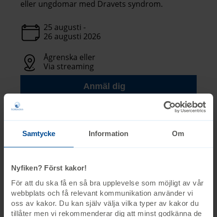
eller ungdomar med Dravets syndrom.
25 augusti -
26 augusti 2026
Ågrenska eller
Via streaming
Anmäl dig
Sista anmälningsdag 23 augusti
Samtycke
Information
Om
Kurs
Diagnosspecifik kurs
Nyfiken? Först kakor!
Barn som har genomgått en
För att du ska få en så bra upplevelse som möjligt av vår
hjärttransplantation
webbplats och få relevant kommunikation använder vi
oss av kakor. Du kan själv välja vilka typer av kakor du
Två diagnosspecifika kursdagar för personer
tillåter men vi rekommenderar dig att minst godkänna de