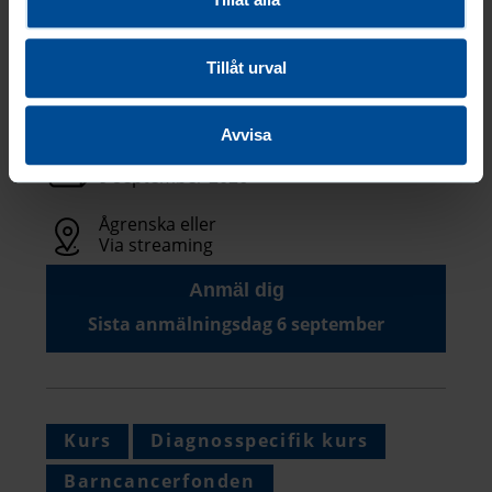
Två diagnosspecifika kursdagar för personer
som i sitt arbete eller i sin vardag möter barn
Tillåt urval
eller ungdomar med Rubinstein-Taybis
syndrom.
Avvisa
8 september -
9 september 2026
Ågrenska eller
Via streaming
Anmäl dig
Sista anmälningsdag 6 september
Kurs
Diagnosspecifik kurs
Barncancerfonden