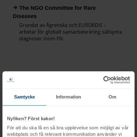
The NGO Committee for Rare
Diseases
Grundat av Ågrenska och EURORDIS –
arbetar för globalt samarbete kring sällsynta
diagnoser inom FN.
Samtycke
Information
Om
Nyfiken? Först kakor!
För att du ska få en så bra upplevelse som möjligt av vår
webbplats och få relevant kommunikation använder vi