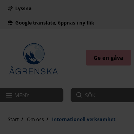
Lyssna
Till innehåll på sidan
Google translate, öppnas i ny flik
Ge en gåva
MENY
SÖK
Start
Om oss
Internationell verksamhet