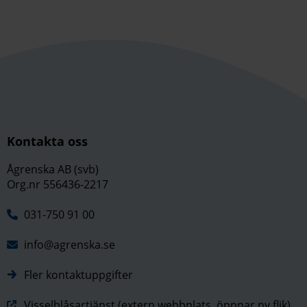
Kontakta oss
Ågrenska AB (svb)
Org.nr 556436-2217
031-750 91 00
info@agrenska.se
Fler kontaktuppgifter
Visselblåsartjänst,(extern webbplats, öppnar ny flik)