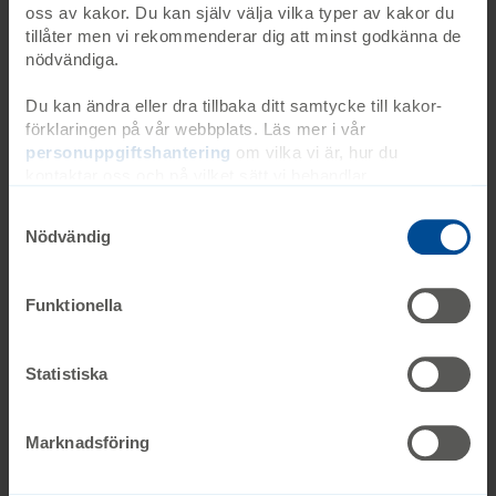
oss av kakor. Du kan själv välja vilka typer av kakor du
Ingen ska lämnas utanför
tillåter men vi rekommenderar dig att minst godkänna de
Flera mål i Agenda 2030 är nära kopplade till
nödvändiga.
utmaningarna för personer med sällsynta
diagnoser.
Du kan ändra eller dra tillbaka ditt samtycke till kakor-
förklaringen på vår webbplats. Läs mer i vår
personuppgiftshantering
om vilka vi är, hur du
kontaktar oss och på vilket sätt vi behandlar
personuppgifter. Ange ditt samtyckes-ID och datum för
när du kontaktade oss gällande ditt samtycke. Du kan
Nödvändig
även själv ändra ditt samtycke direkt genom att klicka på
knappnålen nere till vänster på sidan.
Funktionella
Statistiska
Marknadsföring
FN-resolution om sällsynta