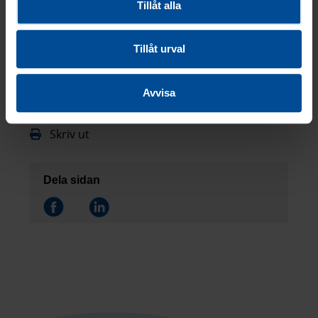
Tillåt alla
Kontakta oss
Tillåt urval
Avvisa
Sidan uppdaterad: 2025-06-12
Skriv ut
Dela sidan
Dela på
Dela på