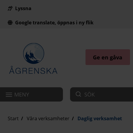
Lyssna
Till innehåll på sidan
Google translate, öppnas i ny flik
Ge en gåva
MENY
SÖK
Start
Våra verksamheter
Daglig verksamhet