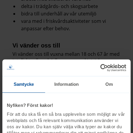
delta i trädgårds- och skogsarbete
bidra till underhåll av vår utemiljö
vara med i friskvårdsaktiviteter som vi
anpassar efter behov.
Vi vänder oss till
Vi vänder oss till vuxna mellan 18 och 67 år med
intellektuella och/eller neuropsykiatriska
funktionsnedsättningar, även i kombination
med lindriga rörelsehinder.
Samtycke
Information
Om
Nyfiken? Först kakor!
För att du ska få en så bra upplevelse som möjligt av vår
webbplats och få relevant kommunikation använder vi
oss av kakor. Du kan själv välja vilka typer av kakor du
Artikel om vår kollega
tillåter men vi rekommenderar dig att minst godkänna de