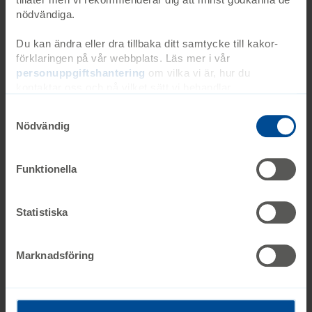
nödvändiga.
Edgaras
Du kan ändra eller dra tillbaka ditt samtycke till kakor-
förklaringen på vår webbplats. Läs mer i vår
personuppgiftshantering
om vilka vi är, hur du
kontaktar oss och på vilket sätt vi behandlar
personuppgifter. Ange ditt samtyckes-ID och datum för
när du kontaktade oss gällande ditt samtycke. Du kan
Nödvändig
även själv ändra ditt samtycke direkt genom att klicka på
knappnålen nere till vänster på sidan.
Funktionella
Köp ved från oss!
Statistiska
Marknadsföring
Specialvarvet