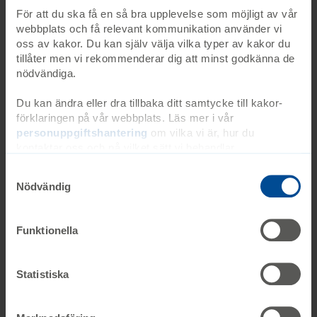
arrangerar sin årliga friluftsdag. De inbjudna
För att du ska få en så bra upplevelse som möjligt av vår
gästerna är elever som går i anpassad skola
webbplats och få relevant kommunikation använder vi
tillsammans med sina pedagoger och
oss av kakor. Du kan själv välja vilka typer av kakor du
tillåter men vi rekommenderar dig att minst godkänna de
assistenter. I år väntas över 1 500 deltagare till
nödvändiga.
dagen som blivit en uppskattad tradition för
skolor i Göteborgsregionen.
Du kan ändra eller dra tillbaka ditt samtycke till kakor-
förklaringen på vår webbplats. Läs mer i vår
personuppgiftshantering
om vilka vi är, hur du
kontaktar oss och på vilket sätt vi behandlar
personuppgifter. Ange ditt samtyckes-ID och datum för
Kontakta oss
när du kontaktade oss gällande ditt samtycke. Du kan
Nödvändig
även själv ändra ditt samtycke direkt genom att klicka på
knappnålen nere till vänster på sidan.
Sidan uppdaterad: 2025-07-09
Funktionella
Skriv ut
Statistiska
Dela sidan