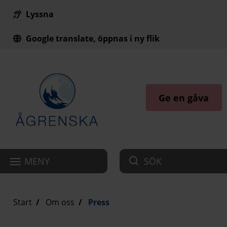
Lyssna
Till innehåll på sidan
Google translate, öppnas i ny flik
Ge en gåva
MENY
SÖK
Start
Om oss
Press