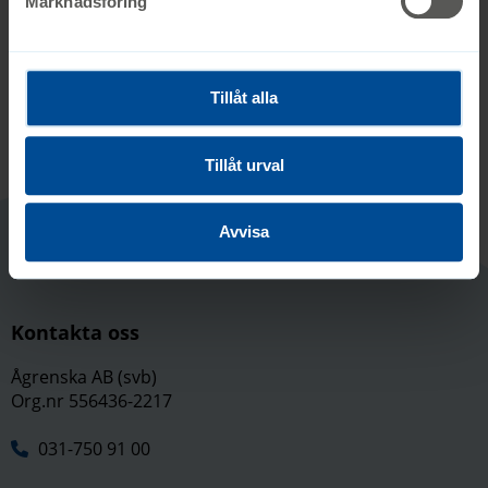
Marknadsföring
Dela på
Dela på
Tillåt alla
Tillåt urval
Avvisa
Kontakta oss
Ågrenska AB (svb)
Org.nr 556436-2217
031-750 91 00