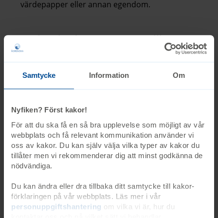
värdepapper eller annan egendom.
Därför ska du testamentera till oss:
Du ger långsiktigt stöd till barn, unga och
familjer som lever med sällsynta diagnoser
Samtycke
Information
Om
och andra funktionsnedsättningar.
Din gåva blir ett betydelsefullt arv som lever
vidare.
Nyfiken? Först kakor!
Du kan både trygga dina närmaste och
För att du ska få en så bra upplevelse som möjligt av vår
samtidigt stödja en sällsynt god sak.
webbplats och få relevant kommunikation använder vi
Din gåva används alltid där behoven i
oss av kakor. Du kan själv välja vilka typer av kakor du
verksamheten är som störst.
tillåter men vi rekommenderar dig att minst godkänna de
nödvändiga.
Vill du veta mer? Tveka inte att kontakta oss, din
bank eller en jurist för vägledning och hjälp att
Du kan ändra eller dra tillbaka ditt samtycke till kakor-
skriva ditt testamente.
förklaringen på vår webbplats. Läs mer i vår
personuppgiftshantering
om vilka vi är, hur du
kontaktar oss och på vilket sätt vi behandlar