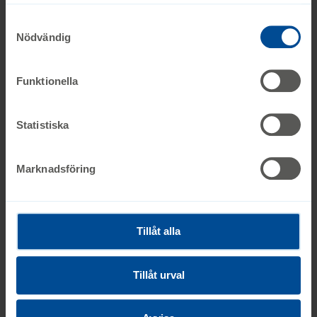
Frågor och svar om testamente
personuppgifter. Ange ditt samtyckes-ID och datum för
när du kontaktade oss gällande ditt samtycke. Du kan
Nödvändig
även själv ändra ditt samtycke direkt genom att klicka på
knappnålen nere till vänster på sidan.
Kontakta oss
Funktionella
Maria Möller
Insamlingsansvarig
Statistiska
0703-290355
Marknadsföring
Maria.Moller@agrenska.se
Tillåt alla
Sidan uppdaterad: 2025-08-14
Skriv ut
Tillåt urval
Dela sidan