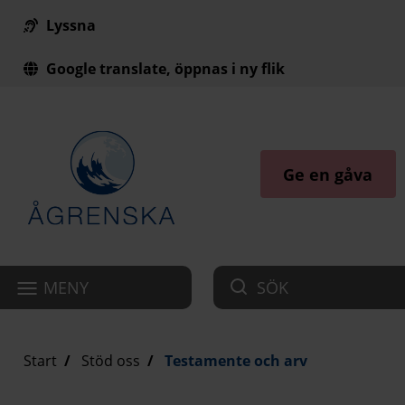
Lyssna
Till innehåll på sidan
Google translate, öppnas i ny flik
Ge en gåva
MENY
SÖK
Start
Stöd oss
Testamente och arv