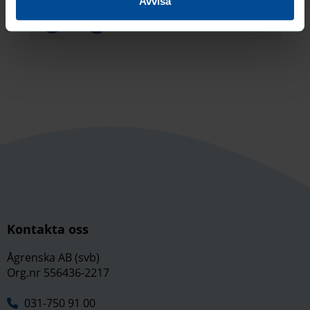
Avvisa
Dela på
Dela på
Kontakta oss
Ågrenska AB (svb)
Org.nr 556436-2217
031-750 91 00