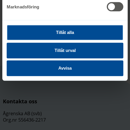
Till sammanfattning
Marknadsföring
Tillbaka till formuläret
Tillåt alla
Tillåt urval
Avvisa
Kontakta oss
Ågrenska AB (svb)
Org.nr 556436-2217