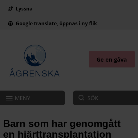
Lyssna
Till innehåll på sidan
Google translate, öppnas i ny flik
Ge en gåva
MENY
SÖK
Barn som har genomgått
en hjärttransplantation