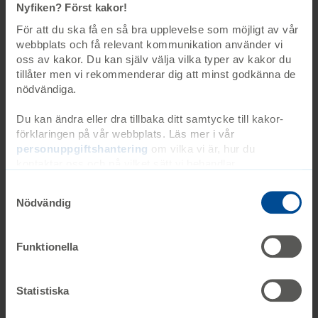
+ Lägg till syskon
Nyfiken? Först kakor!
För att du ska få en så bra upplevelse som möjligt av vår
webbplats och få relevant kommunikation använder vi
oss av kakor. Du kan själv välja vilka typer av kakor du
Övrigt
tillåter men vi rekommenderar dig att minst godkänna de
nödvändiga.
Övrigt
Du kan ändra eller dra tillbaka ditt samtycke till kakor-
förklaringen på vår webbplats. Läs mer i vår
personuppgiftshantering
om vilka vi är, hur du
kontaktar oss och på vilket sätt vi behandlar
Ågrenskas personuppgiftshantering, öppnas i ny flik
personuppgifter. Ange ditt samtyckes-ID och datum för
när du kontaktade oss gällande ditt samtycke. Du kan
Nödvändig
även själv ändra ditt samtycke direkt genom att klicka på
knappnålen nere till vänster på sidan.
Funktionella
Jag har läst och godkänner Ågrenskas
personuppgiftspolicy
Statistiska