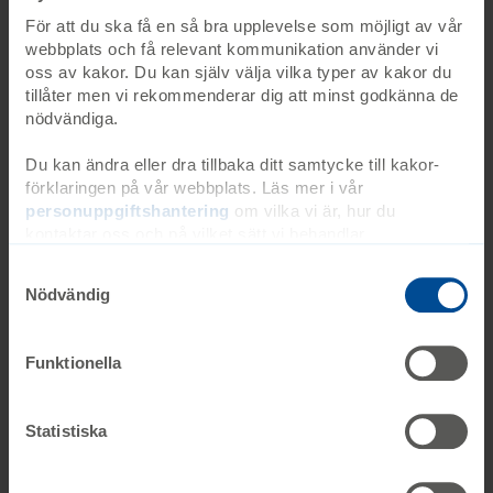
För att du ska få en så bra upplevelse som möjligt av vår
webbplats och få relevant kommunikation använder vi
Övrigt
oss av kakor. Du kan själv välja vilka typer av kakor du
tillåter men vi rekommenderar dig att minst godkänna de
Övrigt
nödvändiga.
Du kan ändra eller dra tillbaka ditt samtycke till kakor-
förklaringen på vår webbplats. Läs mer i vår
personuppgiftshantering
om vilka vi är, hur du
Ågrenskas personuppgiftshantering, öppnas i ny flik
kontaktar oss och på vilket sätt vi behandlar
personuppgifter. Ange ditt samtyckes-ID och datum för
när du kontaktade oss gällande ditt samtycke. Du kan
Nödvändig
även själv ändra ditt samtycke direkt genom att klicka på
knappnålen nere till vänster på sidan.
Jag har läst och godkänner Ågrenskas
Funktionella
personuppgiftspolicy
Statistiska
Till sammanfattning