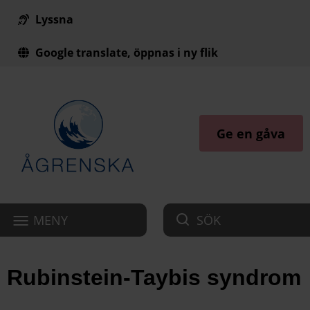
Lyssna
Till innehåll på sidan
Google translate, öppnas i ny flik
Ge en gåva
MENY
SÖK
Rubinstein-Taybis syndrom