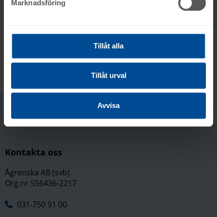
Marknadsföring
Tillbaka till formuläret
Tillåt alla
Tillåt urval
Avvisa
Kontakta oss
Ågrenska AB (svb)
Org.nr 556436-2217
031-750 91 00