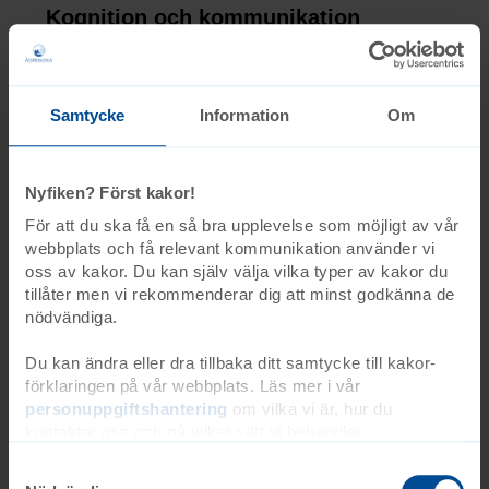
Kognition och kommunikation
Tillgång till timetimers, timstock och
schemabilder.
I barnverksamheten finns talande scheman.
Samtycke
Information
Om
Ta med egna hjälpmedel om du behöver annat
stöd.
Nyfiken? Först kakor!
För att du ska få en så bra upplevelse som möjligt av vår
webbplats och få relevant kommunikation använder vi
Rum och medicinska hjälpmedel
oss av kakor. Du kan själv välja vilka typer av kakor du
Alla sängar i Stenhuset är höj- och sänkbara.
tillåter men vi rekommenderar dig att minst godkänna de
nödvändiga.
Ta med egna medicinska hjälpmedel, till
exempel för andning (inhalator, syrgas) eller
Du kan ändra eller dra tillbaka ditt samtycke till kakor-
diabetes (insulinpump, blodsockermätare).
förklaringen på vår webbplats. Läs mer i vår
personuppgiftshantering
om vilka vi är, hur du
kontaktar oss och på vilket sätt vi behandlar
Säkerhet
personuppgifter. Ange ditt samtyckes-ID och datum för
Hjärtstartare finns i Akademin och
när du kontaktade oss gällande ditt samtycke. Du kan