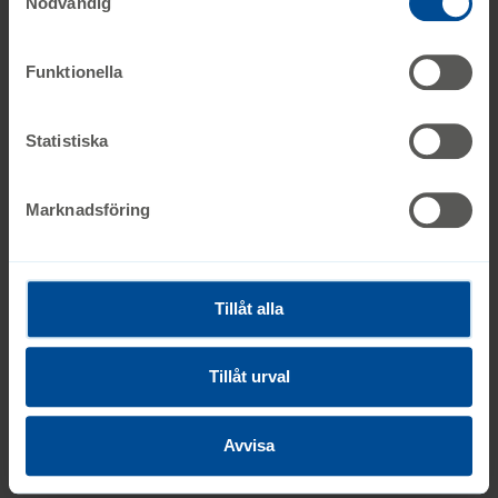
Nödvändig
Stenhuset.
även själv ändra ditt samtycke direkt genom att klicka på
knappnålen nere till vänster på sidan.
Första hjälpen-kit finns i alla byggnader.
Funktionella
Brandsläckare finns i alla byggnader.
Statistiska
Ytterligare hjälpmedel som finns på
Ågrenska
Marknadsföring
Sidan uppdaterad: 2025-09-09
Tillåt alla
Skriv ut
Tillåt urval
Dela sidan
Dela på
Dela på
Avvisa