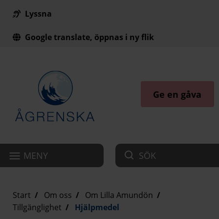
Lyssna
Till innehåll på sidan
Google translate, öppnas i ny flik
Ge en gåva
MENY
SÖK
Start
Om oss
Om Lilla Amundön
Tillgänglighet
Hjälpmedel