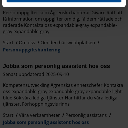
Senast uppdaterad 2025-07-14
Personuppgifter som Ågrenska hanterar Givare Rätt att
få information om uppgifter om dig, få dem rättade och
raderade Kontakta oss expandable-gray expandable-
gray expandable-gray
Start
Om oss
Om den här webbplatsen
Personuppgiftshantering
Jobba som personlig assistent hos oss
Senast uppdaterad 2025-09-10
Kompetensutveckling Ågrenskas enhetschefer Kontakta
oss expandable-gray expandable-gray expandable-light-
blue Sök våra lediga tjänster Här hittar du våra lediga
tjänster. Förhoppningsvis finns
Start
Våra verksamheter
Personlig assistans
Jobba som personlig assistent hos oss