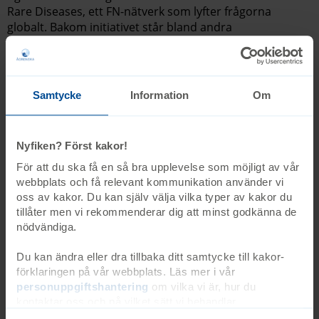
Rare Diseases, ett FN-nätverk som lyfter frågorna
globalt. Bakom initiativet står bland andra
Start
Om oss
Internationell verksamhet
NGO Committee for Rare Diseases
Samtycke
Information
Om
Julgåva
Senast uppdaterad 2025-08-20
Nyfiken? Först kakor!
Kontakta oss expandable-light-blue En personlig
För att du ska få en så bra upplevelse som möjligt av vår
julhälsning Brevet kommer att innehålla namnet på den
webbplats och få relevant kommunikation använder vi
person vill ge en julhälsning till tillsammans med
oss av kakor. Du kan själv välja vilka typer av kakor du
avsändarens namn och din personliga hälsning
tillåter men vi rekommenderar dig att minst godkänna de
nödvändiga.
Start
Stöd oss
Gåvoshop
Julgåva
Du kan ändra eller dra tillbaka ditt samtycke till kakor-
förklaringen på vår webbplats. Läs mer i vår
Lilla Amundön
personuppgiftshantering
om vilka vi är, hur du
Senast uppdaterad 2025-08-20
kontaktar oss och på vilket sätt vi behandlar
personuppgifter. Ange ditt samtyckes-ID och datum för