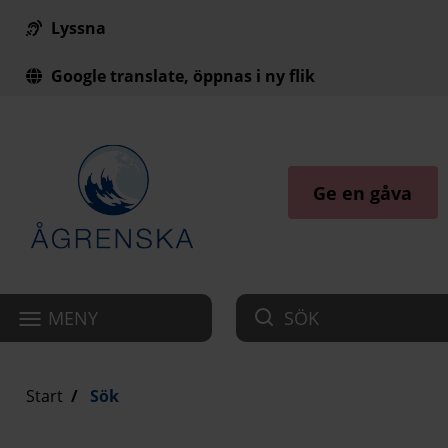
Lyssna
Till innehåll på sidan
Google translate, öppnas i ny flik
Ge en gåva
MENY
SÖK
Start
Sök