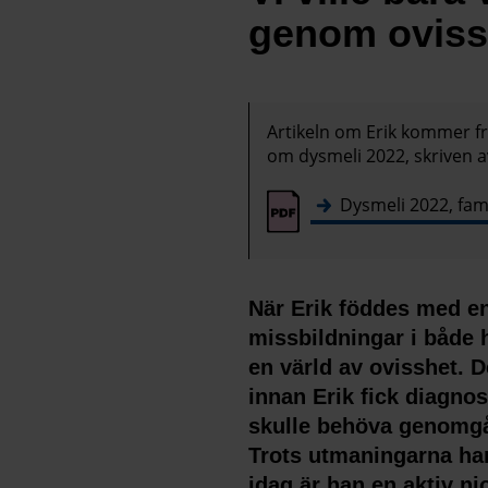
genom oviss
Artikeln om Erik kommer fr
om dysmeli 2022, skriven a
Dysmeli 2022, famil
När Erik föddes med e
missbildningar i både 
en värld av ovisshet. 
innan Erik fick diagno
skulle behöva genomgå 
Trots utmaningarna har 
idag är han en aktiv n