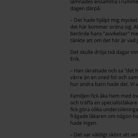
lämnades ensamma i rummet m
dagen därpå.
– Det hade hjälpt mig mycket
det här kommer ordna sig. A
berörde hans ”avvikelser” mer
tänkte att om det här är vad 
Det skulle dröja två dagar in
Erik.
– Han skrattade och sa ”det h
värre än en sned fot och sam
hur andra barn hade det. Vi vil
Familjen fick åka hem med o
och träffa en specialistläkar
fick göra olika undersökninga
frågade läkaren om någon had
hade ingen.
– Det var väldigt skönt att ve