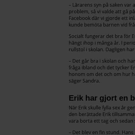
– Lärarens syn på saken var at
problem, så vi valde att gå p
Facebook där vi gjorde ett inl
kunde bemöta barnen vid frå
Socialt fungerar det bra för 
hängt ihop i många år. I peri
rullstol i skolan. Dagligen h
– Det går bra i skolan och ha
fråga ibland och det tycker Er
honom om det och om hur han
säger Sandra.
Erik har gjort en
När Erik skulle fylla sex år g
den berättade Erik tillsamman
vara borta ett tag och sedan si
– Det blev en fin stund. Hans