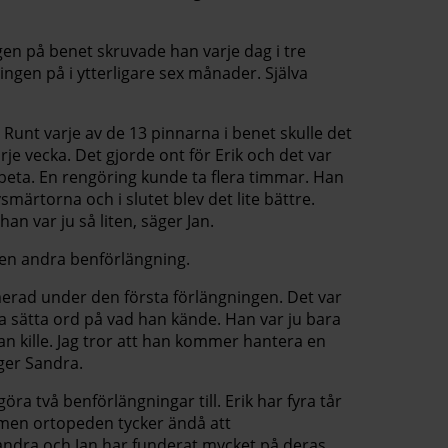
ngen på benet skruvade han varje dag i tre
ingen på i ytterligare sex månader. Själva
 Runt varje av de 13 pinnarna i benet skulle det
e vecka. Det gjorde ont för Erik och det var
beta. En rengöring kunde ta flera timmar. Han
märtorna och i slutet blev det lite bättre.
an var ju så liten, säger Jan.
a en andra benförlängning.
imerad under den första förlängningen. Det var
a sätta ord på vad han kände. Han var ju bara
an kille. Jag tror att han kommer hantera en
ger Sandra.
göra två benförlängningar till. Erik har fyra tår
 men ortopeden tycker ändå att
andra och Jan har funderat mycket på deras