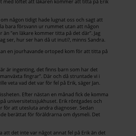
ed löftet att läkaren kommer att titta på Erik
 om någon tidigt hade lugnat oss och sagt att
lla bara försvann ur rummet utan att någon
 än ”en läkare kommer titta på det där”. Jag
jag ser, hur ser han då ut inuti?, minns Sandra.
nan en jourhavande ortoped kom för att titta på
är är ingenting, det finns barn som har det
manväxta fingrar”. Där och då struntade vi i
le veta vad det var för fel på Erik, säger Jan.
vissheten. Efter nästan en månad fick de komma
e på universitetssjukhuset. Erik röntgades och
r för att utesluta andra diagnoser. Sedan
e berättat för föräldrarna om dysmeli. Det
ta att det inte var något annat fel på Erik än det