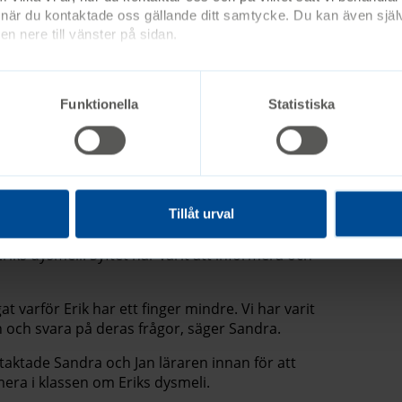
let. Han hittade lösningar på det mesta, säger
är du kontaktade oss gällande ditt samtycke. Du kan även själv
n nere till vänster på sidan.
började Erik gå först vid 20 månader. Det var i
 på förskolan.
Funktionella
Statistiska
h senare på en skena. Trots det var han väldigt
e med de andra barnen. Det största bekymret
 kunde ha stövlar, säger Sandra.
lass
Tillåt urval
är han gick i förskolan valde föräldrarna att
ks dysmeli. Syftet har varit att informera och
at varför Erik har ett finger mindre. Vi har varit
och svara på deras frågor, säger Sandra.
ntaktade Sandra och Jan läraren innan för att
rmera i klassen om Eriks dysmeli.