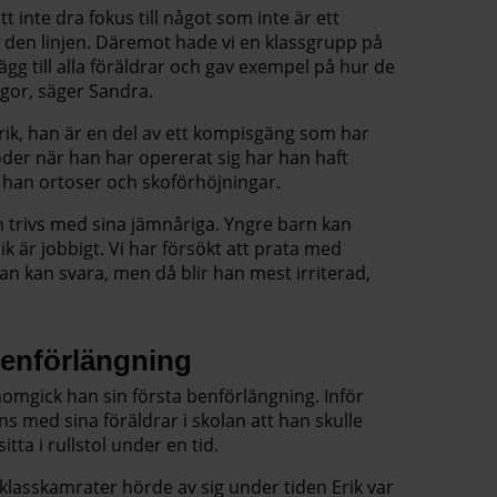
t inte dra fokus till något som inte är ett
å den linjen. Däremot hade vi en klassgrupp på
ägg till alla föräldrar och gav exempel på hur de
gor, säger Sandra.
Erik, han är en del av ett kompisgäng som har
oder när han har opererat sig har han haft
ar han ortoser och skoförhöjningar.
n trivs med sina jämnåriga. Yngre barn kan
ik är jobbigt. Vi har försökt att prata med
 kan svara, men då blir han mest irriterad,
 benförlängning
enomgick han sin första benförlängning. Inför
s med sina föräldrar i skolan att han skulle
tta i rullstol under en tid.
 klasskamrater hörde av sig under tiden Erik var