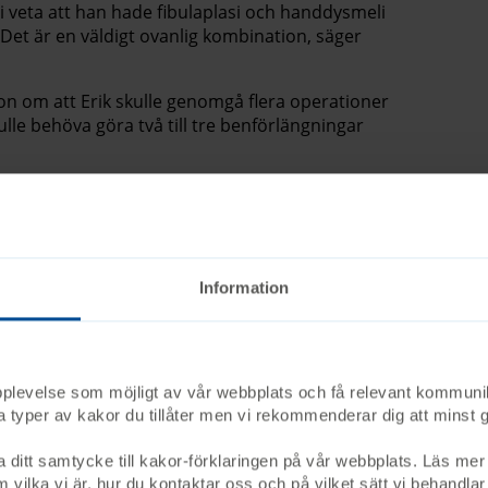
k vi veta att han hade fibulaplasi och handdysmeli
Det är en väldigt ovanlig kombination, säger
ion om att Erik skulle genomgå flera operationer
ulle behöva göra två till tre benförlängningar
t första tid, men vi fann oss i det och ville
n, säger Jan.
 flera gånger
Information
s dysmeli påbörjades behandlingen. Eriks ben
lle krökas mer och därefter fick han en skena.
fingrarna och vid ett och ett halvt år gjordes
a bort en liten rest av vadbenet som förhindrade
upplevelse som möjligt av vår webbplats och få relevant kommuni
lka typer av kakor du tillåter men vi rekommenderar dig att min
ch sedan gips blev en vana och vi fann oss i
a ditt samtycke till kakor-förklaringen på vår webbplats. Läs mer 
ips på armen som liten kröp han inte utan
 vilka vi är, hur du kontaktar oss och på vilket sätt vi behandlar