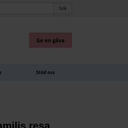
Ge en gåva
s
Stöd oss
amiljs resa