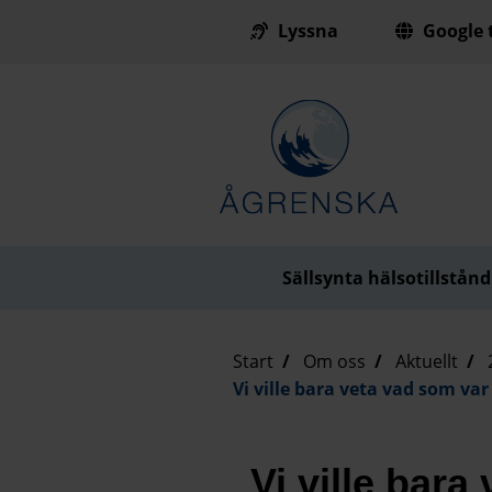
Lyssna
Google t
Till innehåll på sidan
Sällsynta hälsotillstånd
Start
Om oss
Aktuellt
Vi ville bara veta vad som va
Vi ville bara