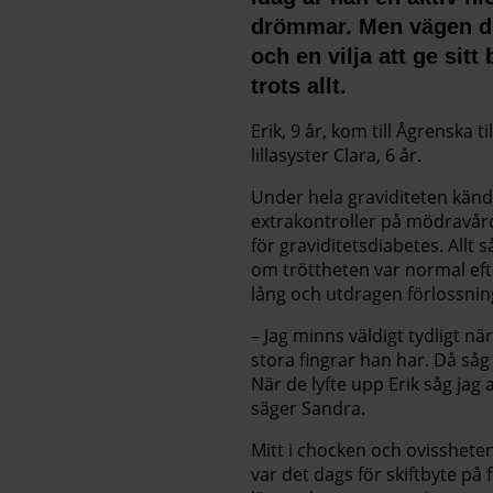
drömmar. Men vägen dit
och en vilja att ge sit
trots allt.
Erik, 9 år, kom till Ågrens
lillasyster Clara, 6 år.
Under hela graviditeten kände
extrakontroller på mödravår
för graviditetsdiabetes. Allt 
om tröttheten var normal efte
lång och utdragen förlossning
– Jag minns väldigt tydligt n
stora fingrar han har. Då såg 
När de lyfte upp Erik såg jag 
säger Sandra.
Mitt i chocken och ovissheten
var det dags för skiftbyte på