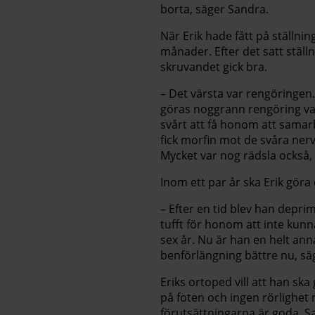
borta, säger Sandra.
När Erik hade fått på ställni
månader. Efter det satt ställn
skruvandet gick bra.
– Det värsta var rengöringen.
göras noggrann rengöring varj
svårt att få honom att samar
fick morfin mot de svåra nervs
Mycket var nog rädsla också, h
Inom ett par år ska Erik gör
– Efter en tid blev han depr
tufft för honom att inte kunn
sex år. Nu är han en helt ann
benförlängning bättre nu, sä
Eriks ortoped vill att han ska 
på foten och ingen rörlighet
förutsättningarna är goda. S