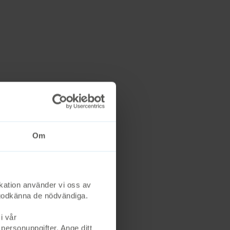
Om
kation använder vi oss av
st godkänna de nödvändiga.
i vår
 personuppgifter. Ange ditt