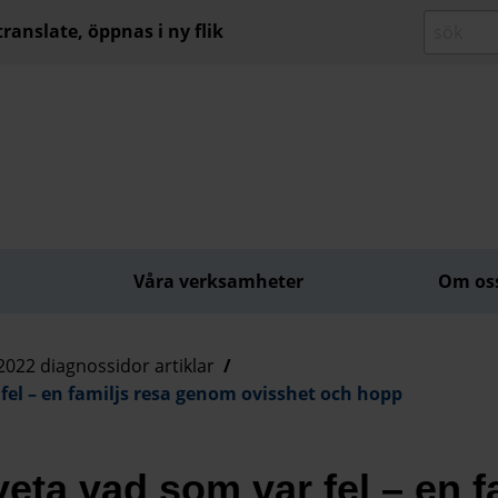
ranslate, öppnas i ny flik
Våra verksamheter
Om os
2022 diagnossidor artiklar
r fel – en familjs resa genom ovisshet och hopp
 veta vad som var fel – en f