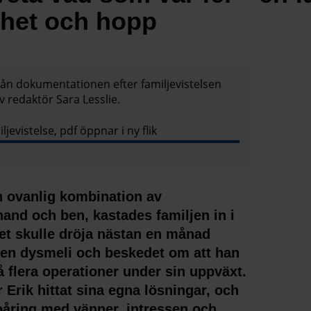
het och hopp
ån dokumentationen efter familjevistelsen
v redaktör Sara Lesslie.
jevistelse, pdf öppnar i ny flik
n ovanlig kombination av
hand och ben, kastades familjen in i
Det skulle dröja nästan en månad
sen dysmeli och beskedet om att han
flera operationer under sin uppväxt.
Erik hittat sina egna lösningar, och
ioåring med vänner, intressen och