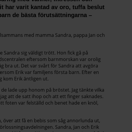
 har varit kantad av oro, tuffa beslut
t barn de bästa förutsättningarna –
ka tillsammans med mamma Sandra, pappa Jan och
 Sandra sig väldigt trött. Hon fick gå på
dscentralen eftersom barnmorskan var orolig
såg bra ut. Det var svårt för Sandra att avgöra
rsom Erik var familjens första barn. Efter en
 kom Erik äntligen ut.
är de lade upp honom på bröstet. Jag tänkte vilka
jag att de satt ihop och att ett finger saknades.
att foten var felställd och benet hade en knöl,
, över att få en bebis som såg annorlunda ut,
 förlossningsavdelningen. Sandra, Jan och Erik