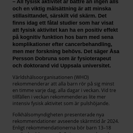
– All fysisk aktivitet är bättre än ingen alls
och en viktig målsättning är att minska
stillasittandet, särskilt vid skärm. Det
finns idag ett fåtal studier som har visat
att fysisk aktivitet kan ha en positiv effekt
på kognitiv funktion hos barn med sena
komplikationer efter cancerbehandling,
men mer forskning behövs. Det säger Åsa
Persson Dobruna som är fysioterapeut
och doktorand vid Uppsala universitet.
Världshälsoorganisationen (WHO)
rekommenderar att alla barn rör på sig minst
en timme varje dag, alla dagar i veckan. Vid tre
tillfällen i veckan rekommenderas lite mer
intensiv fysisk aktivitet som är pulshöjande.
Folkhälsomyndigheten presenterade nya
rekommendationer avseende skärmtid år 2024.
Enligt rekommendationerna bör barn 13–18