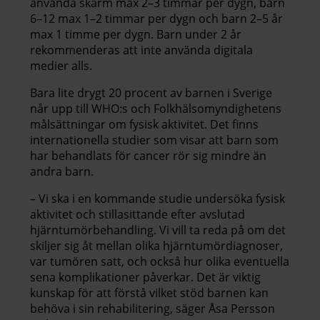
använda skärm max 2–3 timmar per dygn, barn
6–12 max 1–2 timmar per dygn och barn 2–5 år
max 1 timme per dygn. Barn under 2 år
rekommenderas att inte använda digitala
medier alls.
Bara lite drygt 20 procent av barnen i Sverige
når upp till WHO:s och Folkhälsomyndighetens
målsättningar om fysisk aktivitet. Det finns
internationella studier som visar att barn som
har behandlats för cancer rör sig mindre än
andra barn.
– Vi ska i en kommande studie undersöka fysisk
aktivitet och stillasittande efter avslutad
hjärntumörbehandling. Vi vill ta reda på om det
skiljer sig åt mellan olika hjärntumördiagnoser,
var tumören satt, och också hur olika eventuella
sena komplikationer påverkar. Det är viktig
kunskap för att förstå vilket stöd barnen kan
behöva i sin rehabilitering, säger Åsa Persson