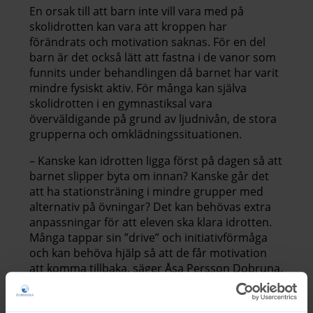
En orsak till att barn inte vill vara med på
skolidrotten kan vara att kroppen har
förändrats och motivation saknas. För en del
barn är det också lätt att fastna i de vanor som
funnits under behandlingen då barnet har varit
mindre fysiskt aktiv. För många kan själva
skolidrotten i en gymnastiksal vara
överväldigande på grund av ljudnivån, de stora
grupperna och omklädningssituationen.
– Kanske kan idrotten ligga först på dagen så att
barnet slipper byta om innan? Kanske går det
att ha stationsträning i mindre grupper med
alternativ på övningar? Det kan behövas extra
anpassningar för att eleven ska klara idrotten.
Många tappar sin ”drive” och initiativförmåga
och kan behöva hjälp så att de får motivation
att komma tillbaka, säger Åsa Persson Dobruna.
Åsa Persson Dobruna uppmanar föräldrar och
anhöriga att särskilt hjälpa sina barn med