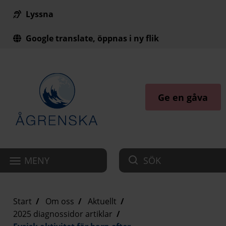
Lyssna
Till innehåll på sidan
Google translate, öppnas i ny flik
Ge en gåva
MENY
SÖK
Start
Om oss
Aktuellt
2025 diagnossidor artiklar