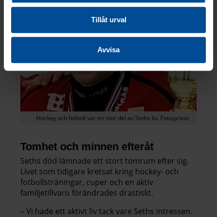
Tillåt urval
Avvisa
Hockey och fotboll var en stor del av Seths liv. Foto:privat
Tomhet och minnen efteråt
Seths död lämnade ett stort tomrum efter sig.
Livet som tidigare kretsat kring hockey- och
fotbollsträningar, cuper och en aktiv
familjetillvaro förändrades drastiskt.
– Vi hade ett aktivt liv tack vare Seths intressen.