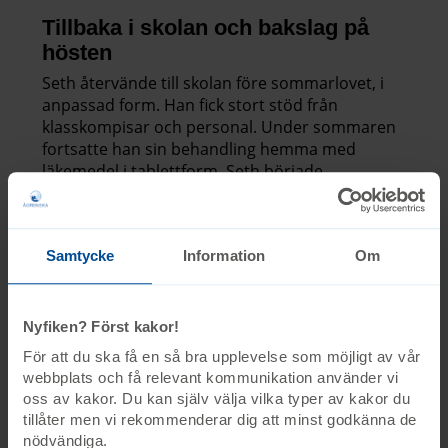
Tillbaka i skolan och bakslag på
hösten
Seth återvände till skolan före sommarlovet, i
anpassad form. Han fick stort stöd från
klasskompisar och personal. Under sommaren
fortsatte han sin behandling hemma med
läkemedel i tablettform. Seth började
höstterminen med förkortade dagar och vissa
ämnen bortplockade. Han började tappa
minnet, upprepade frågor och hittade inte
Samtycke
Information
Om
vägen i skolan. En ny röntgen i oktober visade
att tumören växt. Cytostatikabehandlingen
avslutades och en ny medicin sattes in.
Nyfiken? Först kakor!
– Kort därefter började Seth få svårt att svälja
För att du ska få en så bra upplevelse som möjligt av vår
och satte lätt i halsen. Han blev snabbt sämre,
webbplats och få relevant kommunikation använder vi
säger Katja.
oss av kakor. Du kan själv välja vilka typer av kakor du
tillåter men vi rekommenderar dig att minst godkänna de
Sista tiden i livet
nödvändiga.