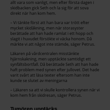
allt vara som vanligt, men efter första dagen i
skidbacken gick Seth och la sig för att sova
direkt när han kom hem.
– Vi tänkte först att han bara var trött efter
mycket skidåkning, men när storasyster
berättade att han hade ramlat i ett hopp och
slagit i huvudet försökte vi väcka honom. Då
märkte vi att något inte stämde, säger Petrus.
Läkaren på vårdcentralen misstänkte
hjärnskakning, men upptäckte samtidigt ett
synfältsbortfall. Då berättade Seth att han hade
haft problem med synen efter jullovet. Det hade
varit svårt att läsa texter eftersom han inte
kunde se slutet av meningarna
– Läkaren sa att vi skulle kontrollera synen när vi
kom hem från skidresan, säger Petrus.
Tumören upptäcks