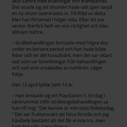
akut sämre med kräkningar och krampanfall.
Det visade sig att shunten hade satt igen varpå
en ny shunt opererades in. Till följd av detta
blev han förlamad i höger sida. Efter ett par
veckor återfick Seth en viss rörlighet och blev
allmänt bättre.
– Strålbehandlingen fortsatte med högre dos
under en kortare period och han hade både
feber och en del huvudvärk, men det var oklart
vad som var biverkningar från behandlingen
och vad som orsakades av tumören, säger
Katja.
Den 13 april fyllde Seth 14 år.
– Han önskade sig ett Playstation 5. En dag i
väntrummet inför strålningsbehandlingen sa
han till mig: ”Det kanske är min sista födelsedag.
” Det var fruktansvärt att höra förstås och jag
hävdade bestämt att det får vi inte tro, men
Seth fick rätt, säger Petrus.