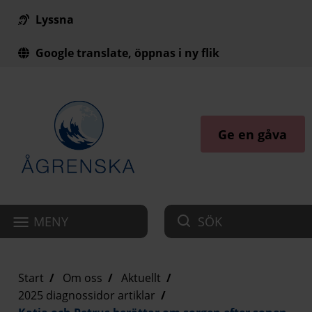
Lyssna
Till innehåll på sidan
Google translate, öppnas i ny flik
Ge en gåva
MENY
SÖK
Start
Om oss
Aktuellt
2025 diagnossidor artiklar