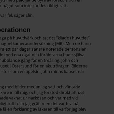
r något som inte kändes riktigt rätt.
ar fel, säger Elin.
erationen
aga på huvudvärk och att det ”kliade i huvudet”
en magnetkameraundersökning (MR). Men de hann
bara ett par dagar senare noterade personalen
ade med ena ögat och föräldrarna hade själva
 snubblande gång för en treåring. John och
khuset i Östersund för en akutröntgen. Bilderna
 – stor som en apelsin. John minns kaoset när
ang med bilder medan jag satt och väntade.
are in till mig, och jag förstod direkt att det
d hade vaknat ur narkosen och var med vid
ligt tufft och jag grät, men det var bra på
å en förklaring av läkaren till varför jag blev