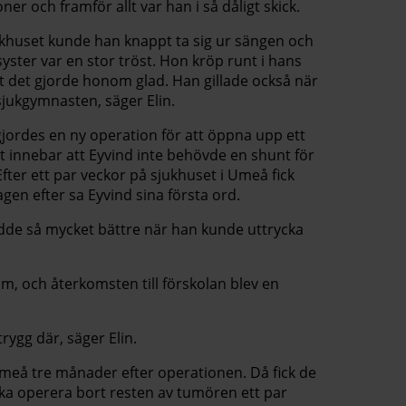
ner och framför allt var han i så dåligt skick.
ukhuset kunde han knappt ta sig ur sängen och
syster var en stor tröst. Hon kröp runt i hans
t det gjorde honom glad. Han gillade också när
jukgymnasten, säger Elin.
gjordes en ny operation för att öppna upp ett
t innebar att Eyvind inte behövde en shunt för
 Efter ett par veckor på sjukhuset i Umeå fick
en efter sa Eyvind sina första ord.
dde så mycket bättre när han kunde uttrycka
 om, och återkomsten till förskolan blev en
trygg där, säger Elin.
Umeå tre månader efter operationen. Då fick de
söka operera bort resten av tumören ett par