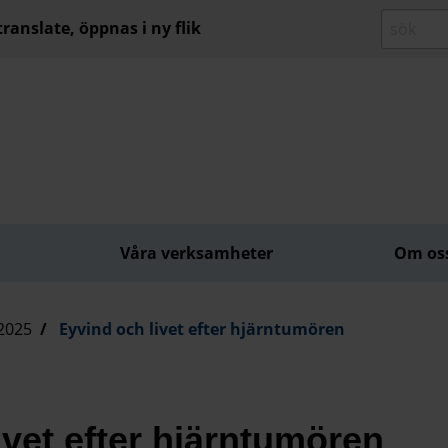
ranslate, öppnas i ny flik
Våra verksamheter
Om os
2025
Eyvind och livet efter hjärntumören
ivet efter hjärntumören