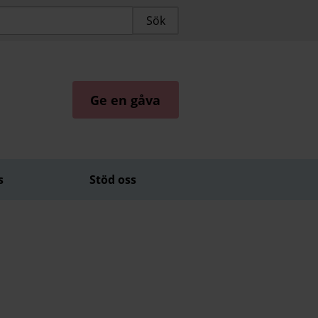
Ge en gåva
s
Stöd oss