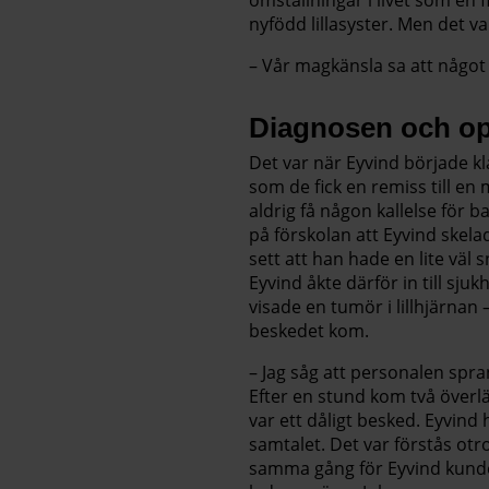
nyfödd lillasyster. Men det va
– Vår magkänsla sa att något v
Diagnosen och op
Det var när Eyvind började kl
som de fick en remiss till 
aldrig få någon kallelse för 
på förskolan att Eyvind skel
sett att han hade en lite väl
Eyvind åkte därför in till sju
visade en tumör i lillhjärnan
beskedet kom.
– Jag såg att personalen spr
Efter en stund kom två överläk
var ett dåligt besked. Eyvin
samtalet. Det var förstås otro
samma gång för Eyvind kunde f