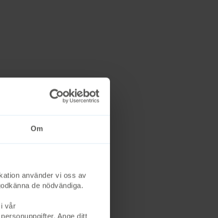
Om
kation använder vi oss av
st godkänna de nödvändiga.
i vår
 personuppgifter. Ange ditt