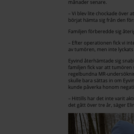
månader senare.
– Vi blev lite chockade över a
börjat hämta sig från den för
Familjen förberedde sig åter
– Efter operationen fick vi in
av tumören, men inte lyckats f
Eyvind återhämtade sig snab
familjen fick var att tumören
regelbundna MR-undersöknin
skulle bara sättas in om Eyv
kunde påverka honom negati
– Hittills har det inte varit
det gått över tre år, säger Eli