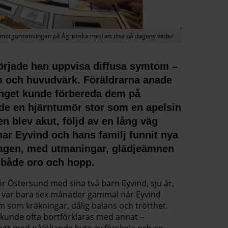
r morgonsamlingen på Ågrenska med att titta på dagens väder
började han uppvisa diffusa symtom –
m och huvudvärk. Föräldrarna anade
 inget kunde förbereda dem på
de en hjärntumör stor som en apelsin
en blev akut, följd av en lång väg
 har Eyvind och hans familj funnit nya
rdagen, med utmaningar, glädjeämnen
v både oro och hopp.
ör Östersund med sina två barn Eyvind, sju år,
 var bara sex månader gammal när Eyvind
 som kräkningar, dålig balans och trötthet.
unde ofta bortförklaras med annat –
flytt med påföljande byte av förskola och en