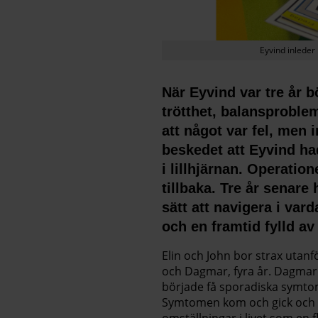
Eyvind inlede
När Eyvind var tre år 
trötthet, balansproble
att något var fel, men
beskedet att Eyvind ha
i lillhjärnan. Operation
tillbaka. Tre år senare
sätt att navigera i va
och en framtid fylld a
Elin och John bor strax utanf
och Dagmar, fyra år. Dagmar
började få sporadiska symtom
Symtomen kom och gick och k
omställningar i livet som en 