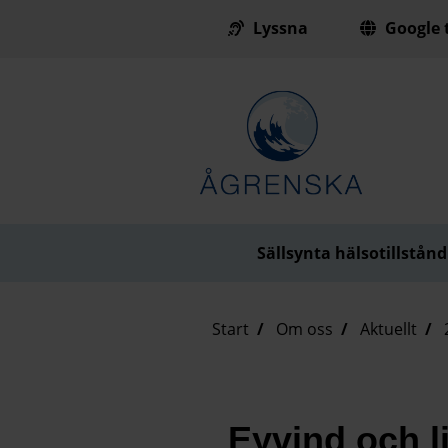
Lyssna
Google t
Till innehåll på sidan
Sällsynta hälsotillstånd
Start
Om oss
Aktuellt
Eyvind och l