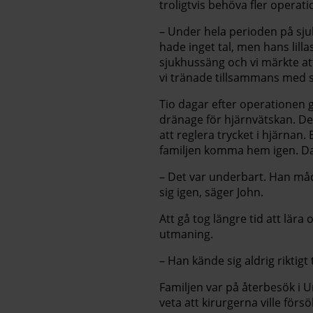
troligtvis behöva fler operatio
– Under hela perioden på sj
hade inget tal, men hans lilla
sjukhussäng och vi märkte at
vi tränade tillsammans med s
Tio dagar efter operationen 
dränage för hjärnvätskan. De
att reglera trycket i hjärnan.
familjen komma hem igen. Dag
– Det var underbart. Han må
sig igen, säger John.
Att gå tog längre tid att lära
utmaning.
– Han kände sig aldrig riktigt 
Familjen var på återbesök i 
veta att kirurgerna ville för