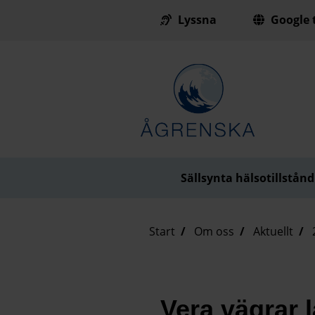
Lyssna
Google t
Till innehåll på sidan
Sällsynta hälsotillstånd
Start
Om oss
Aktuellt
Vera vägrar l