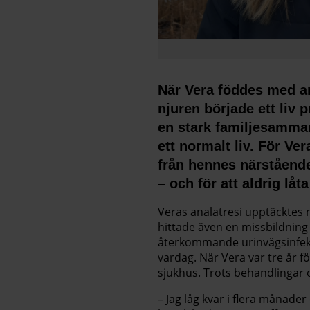
När Vera föddes med an
njuren började ett liv
en stark familjesamman
ett normalt liv. För Ve
från hennes närstående
– och för att aldrig låt
Veras analatresi upptäcktes 
hittade även en missbildning
återkommande urinvägsinfekt
vardag. När Vera var tre år 
sjukhus. Trots behandlingar 
– Jag låg kvar i flera månade