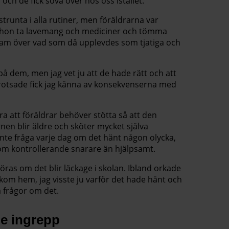
 de fick sova över hos oss istället.
strunta i alla rutiner, men föräldrarna var
le hon ta lavemang och mediciner och tömma
sam över vad som då upplevdes som tjatiga och
 på dem, men jag vet ju att de hade rätt och att
ag trotsade fick jag känna av konsekvenserna med
ra att föräldrar behöver stötta så att den
nen blir äldre och sköter mycket själva
nte fråga varje dag om det hänt någon olycka,
om kontrollerande snarare än hjälpsamt.
ras om det blir läckage i skolan. Ibland orkade
 kom hem, jag visste ju varför det hade hänt och
å frågor om det.
de ingrepp