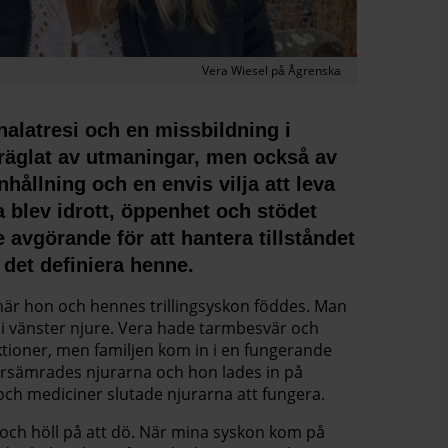
Vera Wiesel på Ågrenska
alatresi och en missbildning i
 präglat av utmaningar, men också av
hållning och en envis vilja att leva
ra blev idrott, öppenhet och stödet
 avgörande för att hantera tillståndet
a det definiera henne.
när hon och hennes trillingsyskon föddes. Man
 i vänster njure. Vera hade tarmbesvär och
ioner, men familjen kom in i en fungerande
försämrades njurarna och hon lades in på
och mediciner slutade njurarna att fungera.
r och höll på att dö. När mina syskon kom på