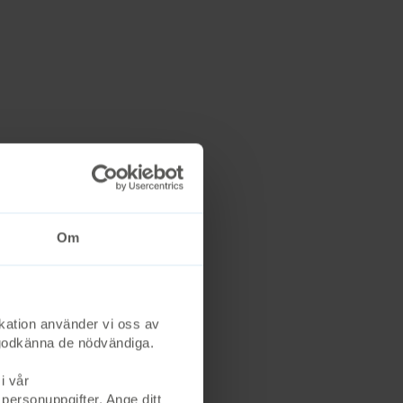
Om
kation använder vi oss av
st godkänna de nödvändiga.
i vår
 personuppgifter. Ange ditt