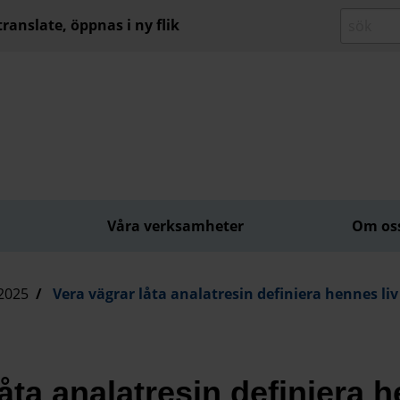
ranslate, öppnas i ny flik
Våra verksamheter
Om os
2025
Vera vägrar låta analatresin definiera hennes liv
åta analatresin definiera h