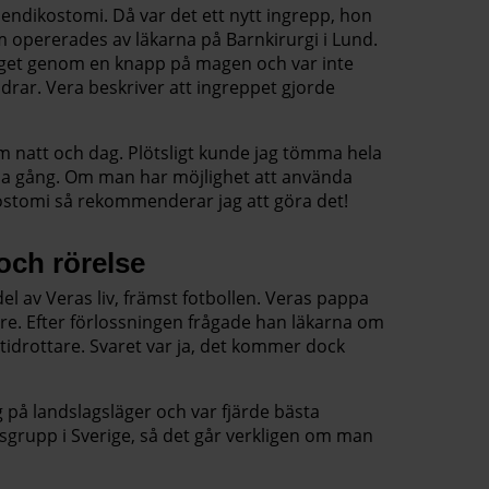
endikostomi. Då var det ett nytt ingrepp, hon
m opererades av läkarna på Barnkirurgi i Lund.
get genom en knapp på magen och var inte
drar. Vera beskriver att ingreppet gjorde
om natt och dag. Plötsligt kunde jag tömma hela
a gång. Om man har möjlighet att använda
ostomi så rekommenderar jag att göra det!
 och rörelse
 del av Veras liv, främst fotbollen. Veras pappa
are. Efter förlossningen frågade han läkarna om
tidrottare. Svaret var ja, det kommer dock
g på landslagsläger och var fjärde bästa
rsgrupp i Sverige, så det går verkligen om man