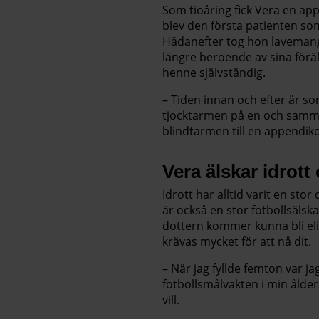
Som tioåring fick Vera en app
blev den första patienten so
Hädanefter tog hon laveman
längre beroende av sina föräl
henne självständig.
– Tiden innan och efter är s
tjocktarmen på en och samm
blindtarmen till en appendik
Vera älskar idrott
Idrott har alltid varit en stor
är också en stor fotbollsälsk
dottern kommer kunna bli eli
krävas mycket för att nå dit.
– När jag fyllde femton var ja
fotbollsmålvakten i min ålde
vill.