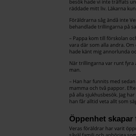
besök hade vi inte träffats u
räddade mitt liv. Läkarna kun
Föräldrarna såg ändå inte Ve
behandlade trillingarna på s
– Pappa kom till förskolan oc
vara där som alla andra. Om 
hade känt mig annorlunda oc
När trillingarna var runt fyr
man.
– Han har funnits med sedan vi
mamma och två pappor. Efter
på alla sjukhusbesök. Jag ha
han får alltid veta allt som s
Öppenhet skapar 
Veras föräldrar har varit öpp
såväl familj och anhöriga s