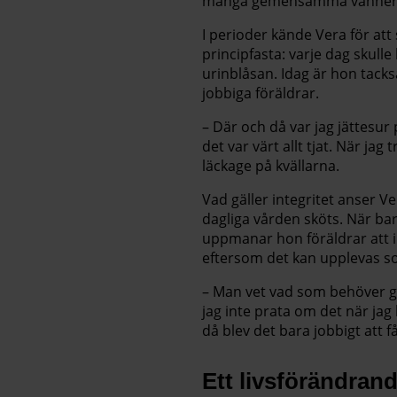
många gemensamma vänner och
I perioder kände Vera för att 
principfasta: varje dag skul
urinblåsan. Idag är hon tack
jobbiga föräldrar.
– Där och då var jag jättesur
det var värt allt tjat. När j
läckage på kvällarna.
Vad gäller integritet anser Ve
dagliga vården sköts. När bar
uppmanar hon föräldrar att i
eftersom det kan upplevas s
– Man vet vad som behöver gö
jag inte prata om det när jag
då blev det bara jobbigt att f
Ett livsförändran