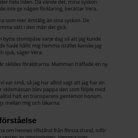
nder hela tiden. Då vände det, mina syskon
de inte ge någon förklaring, berättar Vera.
ra som mer ömtålig än sina syskon. De
amma sätt i den mån det gick.
h bytte stomipåse varje dag så att jag kunde
de hade hållit mig hemma istället kanske jag
h sjuk, säger Vera.
a år skildes föräldrarna. Mamman träffade en ny
 var små, så jag har alltid sagt att jag har en
 skilsmässan blev pappa den som följde med
r alltid haft en transparens gentemot honom,
ägs mellan mig och läkarna.
förståelse
na om hennes tillstånd från första stund, inför
om resten av omgivningen. Hemma togs