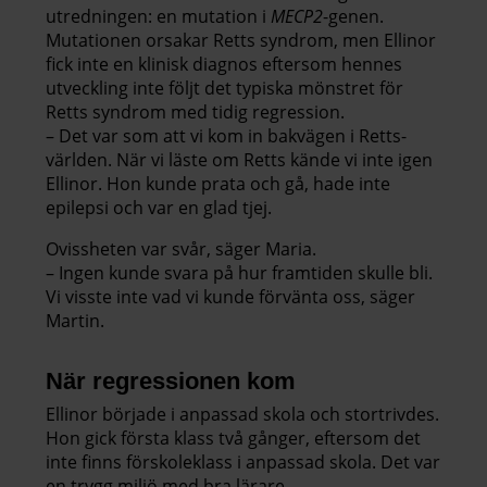
utredningen: en mutation i
MECP2
-genen.
Mutationen orsakar Retts syndrom, men Ellinor
fick inte en klinisk diagnos eftersom hennes
utveckling inte följt det typiska mönstret för
Retts syndrom med tidig regression.
– Det var som att vi kom in bakvägen i Retts-
världen. När vi läste om Retts kände vi inte igen
Ellinor. Hon kunde prata och gå, hade inte
epilepsi och var en glad tjej.
Ovissheten var svår, säger Maria.
– Ingen kunde svara på hur framtiden skulle bli.
Vi visste inte vad vi kunde förvänta oss, säger
Martin.
När regressionen kom
Ellinor började i anpassad skola och stortrivdes.
Hon gick första klass två gånger, eftersom det
inte finns förskoleklass i anpassad skola. Det var
en trygg miljö med bra lärare.