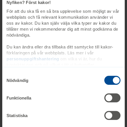
Nyfiken? Först kakor!
För att du ska få en så bra upplevelse som möjligt av vår
webbplats och få relevant kommunikation använder vi
oss av kakor. Du kan själv välja vilka typer av kakor du
tillåter men vi rekommenderar dig att minst godkänna de
nödvändiga.
Du kan ändra eller dra tillbaka ditt samtycke till kakor-
förklaringen på vår webbplats. Läs mer i vår
Ellinor tillsammans med en kompis under familjevistelsen.
personuppgiftshantering
om vilka vi är, hur du
kontaktar oss och på vilket sätt vi behandlar
Att leva i ovisshet
personuppgifter. Ange ditt samtyckes-ID och datum för
när du kontaktade oss gällande ditt samtycke. Du kan
Det svåraste är att tillståndet inte är statiskt.
Nödvändig
även själv ändra ditt samtycke direkt genom att klicka på
– Vi försöker acceptera läget, men det är svårt
knappnålen nere till vänster på sidan.
när vi inte vet om det kommer fortsätta gå åt fel
håll. Vi hinner aldrig landa, säger Maria.
Funktionella
Periodvis blir Ellinor orolig, slutar gå och prata
och får mycket ”Retts-typiska” anfall.
Statistiska
– Vi vet aldrig om en försämring är det nya