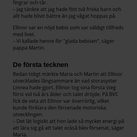
fingrar och tår.
– Jag tänkte att jag hade fött två friska barn och
allt hade blivit bättre än jag vågat hoppas på.
Ellinor var en nöjd bebis som var väldigt tillfreds
med livet.
– Vi kallade henne för ”glada bebisen”, säger
pappa Martin.
De första tecknen
Redan tidigt märkte Maria och Martin att Ellinor
utvecklades långsammare än vad storasyster
Linnea hade gjort. Ellinor tog sina första steg
först vid två års ålder och talet dröjde. På BVC
fick de veta att Ellinor var överrörlig, vilket
kunde förklara den försenade motoriska
utvecklingen.
– Det lät logiskt att hon lade så mycket energi på
att lära sig gå att talet också blev försenat, säger
Maria.