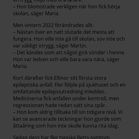
– Hon blomstrade verkligen när hon fick börja
skolan, säger Maria.
Men vintern 2022 förändrades allt.
– Nästan över en natt slutade det mesta att
fungera. Hon ville inte gå till skolan, sov inte och
var väldigt otrygg, säger Martin.
– Det kändes som att något gick sönder i henne.
Hon var ledsen och ville bara vara nära, säger
Maria.
Kort därefter fick Ellinor sitt första stora
epileptiska anfall. Fler följde på sjukhuset och en
omfattande epilepsiutredning inleddes.
Medicinerna fick anfallen under kontroll, men
regressionen hade redan satt sina spår.
– Hon kom aldrig tillbaka till sin tidigare nivå. Vi
kan se avancerade teckningar hon gjorde som
åttaåring som hon inte skulle kunna rita idag.
Sedan dess har fler typiska Retts-symtom