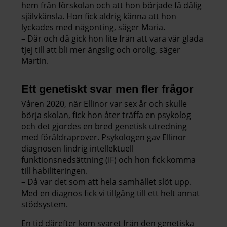
hem från förskolan och att hon började få dålig
självkänsla. Hon fick aldrig känna att hon
lyckades med någonting, säger Maria.
– Där och då gick hon lite från att vara vår glada
tjej till att bli mer ängslig och orolig, säger
Martin.
Ett genetiskt svar men fler frågor
Våren 2020, när Ellinor var sex år och skulle
börja skolan, fick hon åter träffa en psykolog
och det gjordes en bred genetisk utredning
med föräldraprover. Psykologen gav Ellinor
diagnosen lindrig intellektuell
funktionsnedsättning (IF) och hon fick komma
till habiliteringen.
– Då var det som att hela samhället slöt upp.
Med en diagnos fick vi tillgång till ett helt annat
stödsystem.
En tid därefter kom svaret från den genetiska