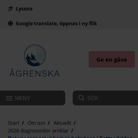
Lyssna
Till innehåll på sidan
Google translate, öppnas i ny flik
Ge en gåva
MENY
SÖK
Start
Om oss
Aktuellt
2026 diagnossidor artiklar