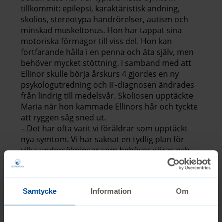
tillkommit: epilepsi, karaktäristisk andning,
skolios, stereotypa handrörelser, autism och
minskad muskeltonus. Hon har tappat sina
motoriska förmågor till viss del. Hon kan
fortfarande hålla i en penna och äta själv, men
behöver mycket stöttning. I samband med att
Ellinor skulle börja årskurs 4 gjordes en ny
psykologutredning och IF-diagnosen ändrades
från lindrig till medelsvår. Skoliosen upptäckte
Maria när hon kammade Ellinors hår och tyckte
att ryggen såg sned ut.
– Det har ofta varit vi föräldrar som upptäckt
nya symtom. Vi har saknat en tydlig plan för
vilka undersökningar som behöver göras och
när, säger Maria.
Samtycke
Information
Om