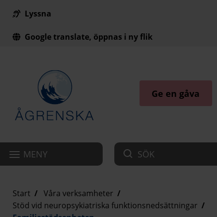
Lyssna
Till innehåll på sidan
Google translate, öppnas i ny flik
Ge en gåva
MENY
SÖK
Start
Våra verksamheter
Stöd vid neuropsykiatriska funktionsnedsättningar