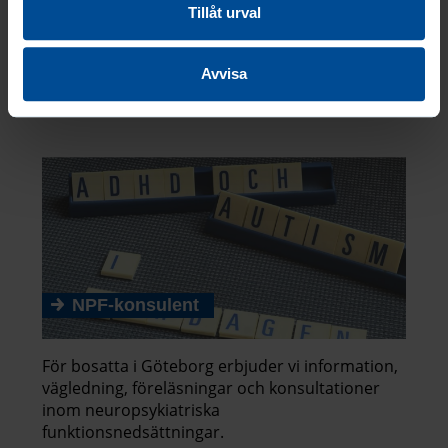
Tillåt urval
Anmäl dig
Sista anmälningsdag 27 oktober
Avvisa
NPF-konsulent
För bosatta i Göteborg erbjuder vi information,
vägledning, föreläsningar och konsultationer
inom neuropsykiatriska
funktionsnedsättningar.