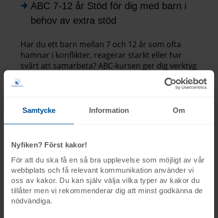
ABC 7-12 år Stöd för dig med barn i
behov av extra stöd
Har du ett barn mellan 7 och 12 år som ofta
hamnar i konflikter, reagerar starkt eller har
svårt att samarbeta? ABC-kursen ger dig verktyg
för att förstå och stötta ditt barn och skapa mer
lugn i vardagen.
22 oktober
Samtycke
Information
Om
09.30-12.00
Göteborg
Nyfiken? Först kakor!
Gamlestaden, Gamlestaden-Utby
Medborgarhuset i Gamlestaden
För att du ska få en så bra upplevelse som möjligt av vår
Brahegatan 11
webbplats och få relevant kommunikation använder vi
oss av kakor. Du kan själv välja vilka typer av kakor du
Anmäl dig
tillåter men vi rekommenderar dig att minst godkänna de
nödvändiga.
Sista anmälningsdag 19 oktober