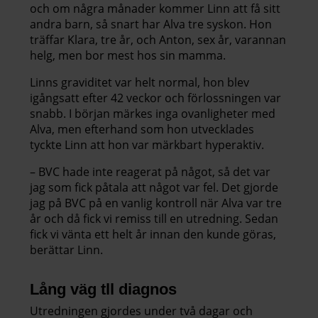
och om några månader kommer Linn att få sitt
andra barn, så snart har Alva tre syskon. Hon
träffar Klara, tre år, och Anton, sex år, varannan
helg, men bor mest hos sin mamma.
Linns graviditet var helt normal, hon blev
igångsatt efter 42 veckor och förlossningen var
snabb. I början märkes inga ovanligheter med
Alva, men efterhand som hon utvecklades
tyckte Linn att hon var märkbart hyperaktiv.
– BVC hade inte reagerat på något, så det var
jag som fick påtala att något var fel. Det gjorde
jag på BVC på en vanlig kontroll när Alva var tre
år och då fick vi remiss till en utredning. Sedan
fick vi vänta ett helt år innan den kunde göras,
berättar Linn.
Lång väg tll diagnos
Utredningen gjordes under två dagar och