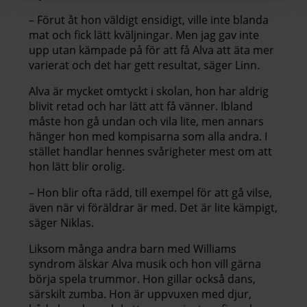
– Förut åt hon väldigt ensidigt, ville inte blanda
mat och fick lätt kväljningar. Men jag gav inte
upp utan kämpade på för att få Alva att äta mer
varierat och det har gett resultat, säger Linn.
Alva är mycket omtyckt i skolan, hon har aldrig
blivit retad och har lätt att få vänner. Ibland
måste hon gå undan och vila lite, men annars
hänger hon med kompisarna som alla andra. I
stället handlar hennes svårigheter mest om att
hon lätt blir orolig.
– Hon blir ofta rädd, till exempel för att gå vilse,
även när vi föräldrar är med. Det är lite kämpigt,
säger Niklas.
Liksom många andra barn med Williams
syndrom älskar Alva musik och hon vill gärna
börja spela trummor. Hon gillar också dans,
särskilt zumba. Hon är uppvuxen med djur,