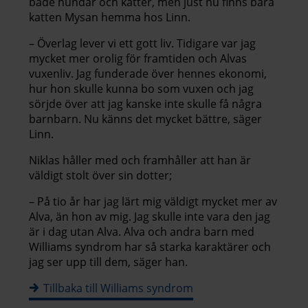
både hundar och katter, men just nu finns bara
katten Mysan hemma hos Linn.
– Överlag lever vi ett gott liv. Tidigare var jag
mycket mer orolig för framtiden och Alvas
vuxenliv. Jag funderade över hennes ekonomi,
hur hon skulle kunna bo som vuxen och jag
sörjde över att jag kanske inte skulle få några
barnbarn. Nu känns det mycket bättre, säger
Linn.
Niklas håller med och framhåller att han är
väldigt stolt över sin dotter;
– På tio år har jag lärt mig väldigt mycket mer av
Alva, än hon av mig. Jag skulle inte vara den jag
är i dag utan Alva. Alva och andra barn med
Williams syndrom har så starka karaktärer och
jag ser upp till dem, säger han.
Tillbaka till Williams syndrom