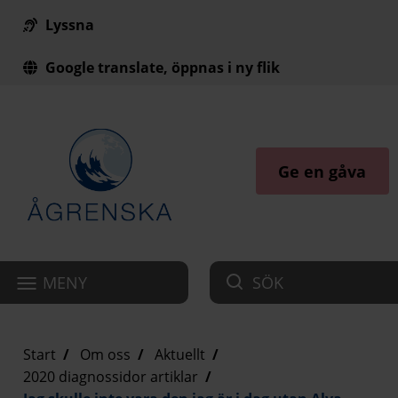
Lyssna
Till innehåll på sidan
Google translate, öppnas i ny flik
Ge en gåva
MENY
SÖK
Start
Om oss
Aktuellt
2020 diagnossidor artiklar