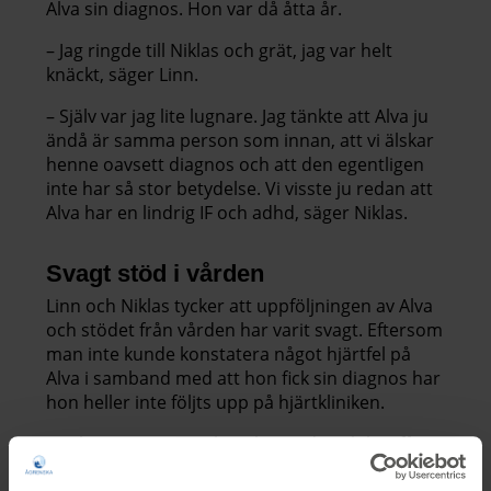
Alva sin diagnos. Hon var då åtta år.
– Jag ringde till Niklas och grät, jag var helt
knäckt, säger Linn.
– Själv var jag lite lugnare. Jag tänkte att Alva ju
ändå är samma person som innan, att vi älskar
henne oavsett diagnos och att den egentligen
inte har så stor betydelse. Vi visste ju redan att
Alva har en lindrig IF och adhd, säger Niklas.
Svagt stöd i vården
Linn och Niklas tycker att uppföljningen av Alva
och stödet från vården har varit svagt. Eftersom
man inte kunde konstatera något hjärtfel på
Alva i samband med att hon fick sin diagnos har
hon heller inte följts upp på hjärtkliniken.
– Vi känner oss ganska utlämnade och har fått
googla väldigt mycket själva för att alls få någon