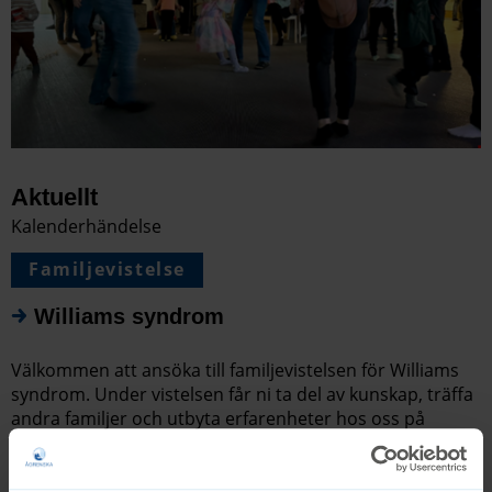
Aktuellt
Kalenderhändelse
Familjevistelse
Williams syndrom
Välkommen att ansöka till familjevistelsen för Williams
syndrom. Under vistelsen får ni ta del av kunskap, träffa
andra familjer och utbyta erfarenheter hos oss på
Ågrenska.