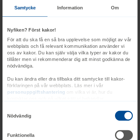
22 februari -
26 februari 2027
Samtycke
Information
Om
Ågrenska
Nyfiken? Först kakor!
Ansök
För att du ska få en så bra upplevelse som möjligt av vår
webbplats och få relevant kommunikation använder vi
Sista ansökningsdag 22 november
oss av kakor. Du kan själv välja vilka typer av kakor du
tillåter men vi rekommenderar dig att minst godkänna de
nödvändiga.
Kurs
Diagnosspecifik kurs
Du kan ändra eller dra tillbaka ditt samtycke till kakor-
Williams syndrom
förklaringen på vår webbplats. Läs mer i vår
personuppgiftshantering
om vilka vi är, hur du
kontaktar oss och på vilket sätt vi behandlar
Två diagnosspecifika kursdagar för personer som i sitt
personuppgifter. Ange ditt samtyckes-ID och datum för
arbete eller i sin vardag möter barn eller ungdomar med
när du kontaktade oss gällande ditt samtycke. Du kan
Williams syndrom
Nödvändig
även själv ändra ditt samtycke direkt genom att klicka på
knappnålen nere till vänster på sidan.
23 februari -
24 februari 2027
Funktionella