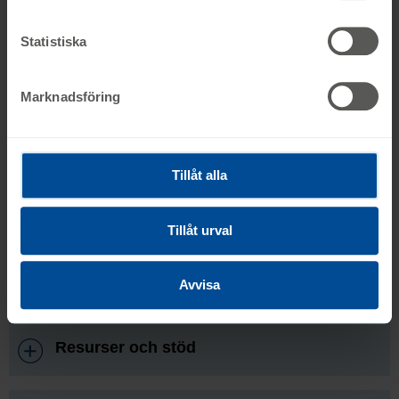
Ågrenska eller
Via streaming
Statistiska
Anmäl dig
Marknadsföring
Sista anmälningsdag 21 februari
Tillåt alla
Informationstexter
Tillåt urval
Att leva med
Avvisa
Resurser och stöd