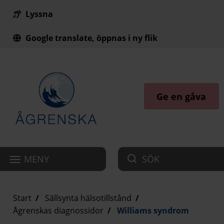
Lyssna
Till innehåll på sidan
Google translate, öppnas i ny flik
Ge en gåva
MENY
SÖK
Start
Sällsynta hälsotillstånd
Ågrenskas diagnossidor
Williams syndrom