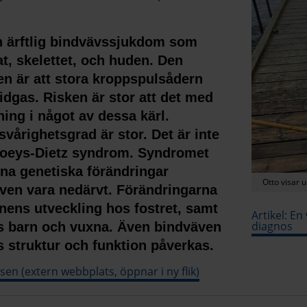
n ärftlig bindvävssjukdom som
at, skelettet, och huden. Den
en är att stora kroppspulsådern
vidgas. Risken är stor att det med
ing i något av dessa kärl.
vårighetsgrad är stor. Det är inte
Loeys-Dietz syndrom. Syndromet
na genetiska förändringar
Otto visar 
ven vara nedärvt. Förändringarna
nens utveckling hos fostret, samt
Artikel: En
diagnos
hos barn och vuxna. Även bindväven
 struktur och funktion påverkas.
sen (extern webbplats, öppnar i ny flik)