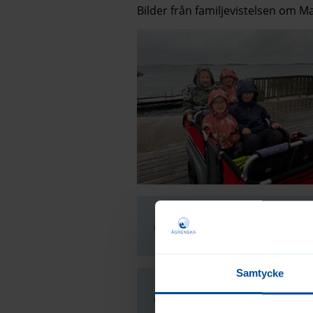
Bilder från familjevistelsen om 
Informationstext
Samtycke
Att leva med