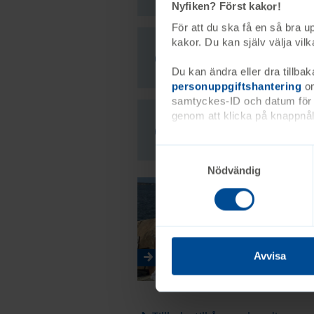
Nyfiken? Först kakor!
För att du ska få en så bra 
kakor. Du kan själv välja vi
Resurser och st
Du kan ändra eller dra tillbak
personuppgiftshantering
om
samtyckes-ID och datum för n
genom att klicka på knappnåle
Intresseorganisa
Nödvändig
Avvisa
Syskonrollen