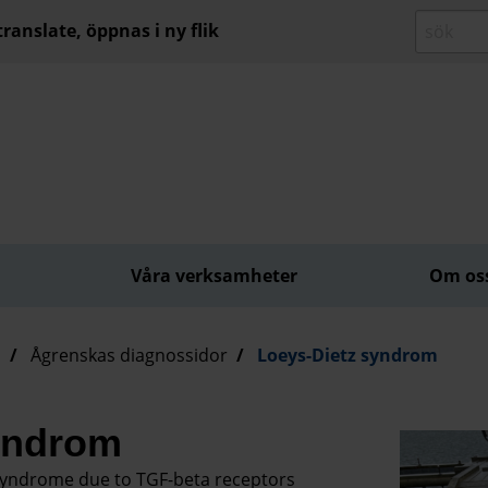
ranslate, öppnas i ny flik
Våra verksamheter
Om os
d
Ågrenskas diagnossidor
Loeys-Dietz syndrom
yndrom
syndrome due to TGF-beta receptors