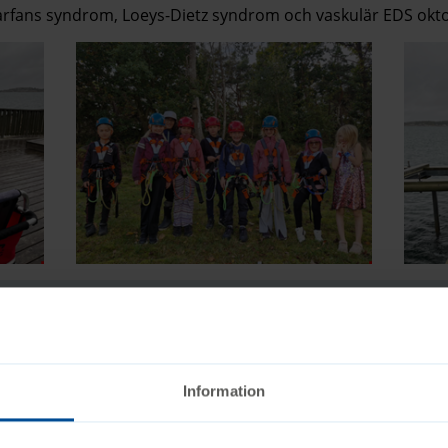
Marfans syndrom, Loeys-Dietz syndrom och vaskulär EDS okt
er
Information