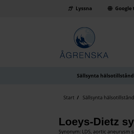
Lyssna
Google t
Till innehåll på sidan
Sällsynta hälsotillstånd
Start
Sällsynta hälsotillstån
Loeys-Dietz s
Synonym: LDS, aortic aneurysm 