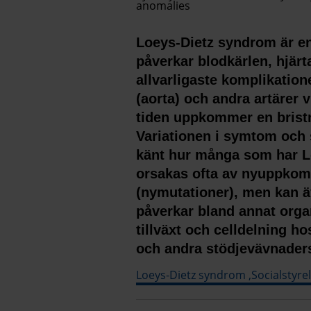
anomalies
Loeys-Dietz syndrom är e
påverkar blodkärlen, hjärt
allvarligaste komplikation
(aorta) och andra artärer 
tiden uppkommer en bristn
Variationen i symtom och s
känt hur många som har 
orsakas ofta av nyuppkom
(nymutationer), men kan ä
påverkar bland annat orga
tillväxt och celldelning 
och andra stödjevävnaders
Loeys-Dietz syndrom ,Socialstyrel