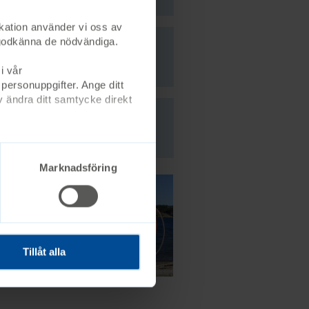
kation använder vi oss av
st godkänna de nödvändiga.
i vår
 personuppgifter. Ange ditt
 ändra ditt samtycke direkt
Marknadsföring
Tillåt alla
amhällets stöd