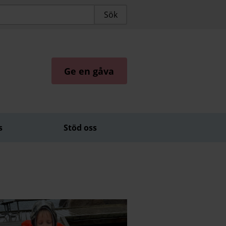
Ge en gåva
s
Stöd oss