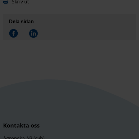
Skriv ut
Dela sidan
Dela på
Dela på
Kontakta oss
Ågrenska AB (svb)