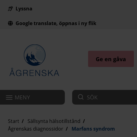
Lyssna
Till innehåll på sidan
Google translate, öppnas i ny flik
Ge en gåva
MENY
SÖK
Start
Sällsynta hälsotillstånd
Ågrenskas diagnossidor
Marfans syndrom