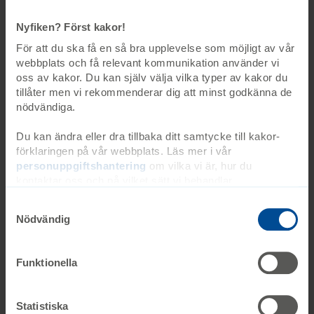
Nyfiken? Först kakor!
För att du ska få en så bra upplevelse som möjligt av vår
webbplats och få relevant kommunikation använder vi
oss av kakor. Du kan själv välja vilka typer av kakor du
Informationstexter
tillåter men vi rekommenderar dig att minst godkänna de
nödvändiga.
Du kan ändra eller dra tillbaka ditt samtycke till kakor-
Att leva med
förklaringen på vår webbplats. Läs mer i vår
personuppgiftshantering
om vilka vi är, hur du
kontaktar oss och på vilket sätt vi behandlar
Resurser och stöd
personuppgifter. Ange ditt samtyckes-ID och datum för
när du kontaktade oss gällande ditt samtycke. Du kan
Nödvändig
även själv ändra ditt samtycke direkt genom att klicka på
knappnålen nere till vänster på sidan.
Intresseorganisationer
Funktionella
Statistiska