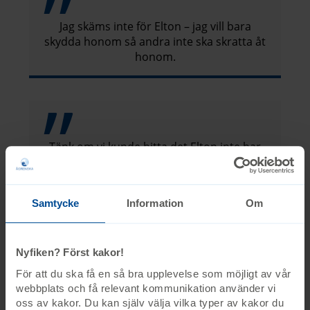
Jag skäms inte för Elton – jag vill bara
skydda honom så andra inte ska skratta åt
honom.
Tänk om vi kunde hitta det Elton inte har
som gör att han inte kan göra de saker som
vi kan och sätta tillbaka det.
Samtycke
Information
Om
– Det är en annorlunda uppväxt. De får ofta stå
tillbaka och vi föräldrar försöker hjälpa dem att
Nyfiken? Först kakor!
sätta ord på sina känslor. Samtidigt är jag säker
på att de på grund av sin storebror kommer
För att du ska få en så bra upplevelse som möjligt av vår
växa upp till fina empatiska människor, säger
webbplats och få relevant kommunikation använder vi
oss av kakor. Du kan själv välja vilka typer av kakor du
Johanna.