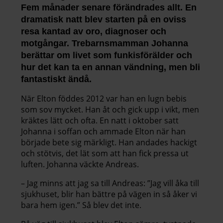
Fem månader senare förändrades allt. En
dramatisk natt blev starten på en oviss
resa kantad av oro, diagnoser och
motgångar. Trebarnsmamman Johanna
berättar om livet som funkisförälder och
hur det kan ta en annan vändning, men bli
fantastiskt ändå.
När Elton föddes 2012 var han en lugn bebis
som sov mycket. Han åt och gick upp i vikt, men
kräktes lätt och ofta. En natt i oktober satt
Johanna i soffan och ammade Elton när han
började bete sig märkligt. Han andades hackigt
och stötvis, det lät som att han fick pressa ut
luften. Johanna väckte Andreas.
– Jag minns att jag sa till Andreas: ”Jag vill åka till
sjukhuset, blir han bättre på vägen in så åker vi
bara hem igen.” Så blev det inte.