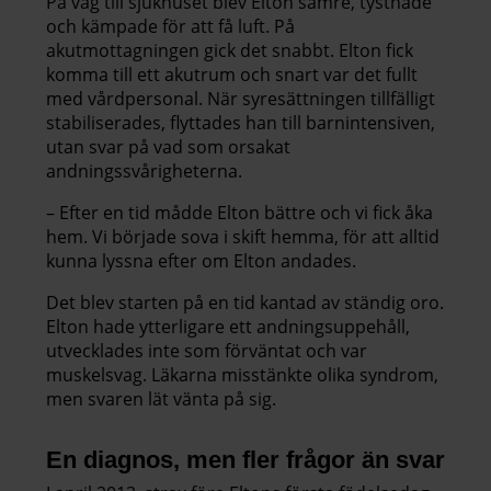
På väg till sjukhuset blev Elton sämre, tystnade
och kämpade för att få luft. På
akutmottagningen gick det snabbt. Elton fick
komma till ett akutrum och snart var det fullt
med vårdpersonal. När syresättningen tillfälligt
stabiliserades, flyttades han till barnintensiven,
utan svar på vad som orsakat
andningssvårigheterna.
– Efter en tid mådde Elton bättre och vi fick åka
hem. Vi började sova i skift hemma, för att alltid
kunna lyssna efter om Elton andades.
Det blev starten på en tid kantad av ständig oro.
Elton hade ytterligare ett andningsuppehåll,
utvecklades inte som förväntat och var
muskelsvag. Läkarna misstänkte olika syndrom,
men svaren lät vänta på sig.
En diagnos, men fler frågor än svar