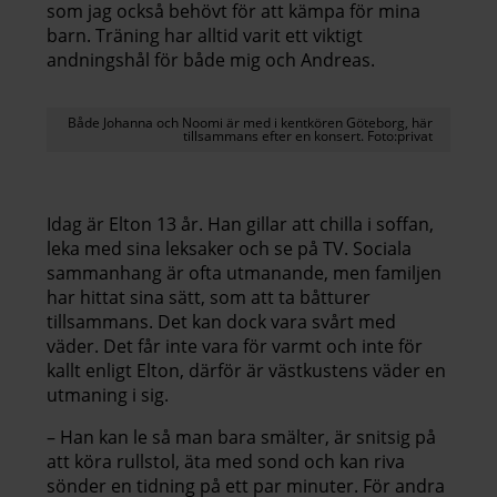
som jag också behövt för att kämpa för mina
barn. Träning har alltid varit ett viktigt
andningshål för både mig och Andreas.
Både Johanna och Noomi är med i kentkören Göteborg, här
tillsammans efter en konsert. Foto:privat
Idag är Elton 13 år. Han gillar att chilla i soffan,
leka med sina leksaker och se på TV. Sociala
sammanhang är ofta utmanande, men familjen
har hittat sina sätt, som att ta båtturer
tillsammans. Det kan dock vara svårt med
väder. Det får inte vara för varmt och inte för
kallt enligt Elton, därför är västkustens väder en
utmaning i sig.
– Han kan le så man bara smälter, är snitsig på
att köra rullstol, äta med sond och kan riva
sönder en tidning på ett par minuter. För andra