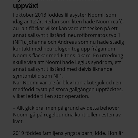
uppväxt
I oktober 2013 föddes lillasyster Noomi, som
idag är 12 år. Redan som liten hade Noomi café-
au-lait-fläckar vilket kan vara ett tecken på ett
annat sällsynt tillstånd: neurofibromatos typ 1
(NF1). Johanna och Andreas som nu hade stadig
kontakt med neurologen tog upp frågan om
Noomis fläckar med Eltons läkare. En utredning
skulle visa att Noomi hade Legius syndrom, ett
annat sällsynt tillstånd med delvis liknande
symtombild som NF1.
När Noomi var tre år blev hon akut sjuk och en
medfödd cysta på stora gallgången upptäcktes,
vilket ledde till en stor operation.
– Allt gick bra, men på grund av detta behöver
Noomi gå på regelbundna kontroller resten av
livet.
2019 föddes familjens yngsta barn, Idde. Hon är