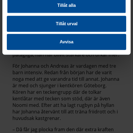
höftoperationen. Därefter fick han nya plattor
Tillåt alla
inopererade. Under perioderna efter ingreppen
har han haft mycket smärta.
Tillåt urval
Men mitt i allt har det också funnits framsteg.
Tack vare kontakt med en familj i USA började
Elton behandlas med Ventoline och Fluoxetin
Avvisa
för sin muskelsvaghet. Resultaten har varit
påtagliga, han har blivit starkare och orkar mer.
För Johanna och Andreas är vardagen med tre
barn intensiv. Redan från början har de varit
noga med att ge varandra tid till annat. Johanna
är med och sjunger i kentkören Göteborg.
Kören har en teckengrupp där de tolkar
kentlåtar med tecken som stöd, där är även
Noomi med. Efter att ha lagt rugbyn på hyllan
har Johanna återvänt till att träna friidrott och i
huvudsak kastgrenar.
– Då får jag plocka fram den där extra kraften