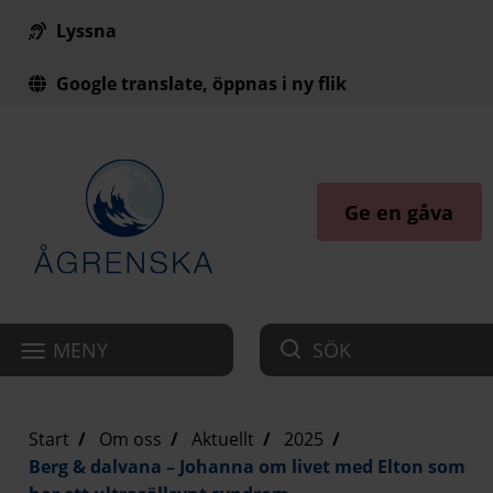
Lyssna
Till innehåll på sidan
Google translate, öppnas i ny flik
Ge en gåva
MENY
SÖK
Start
Om oss
Aktuellt
2025
Berg & dalvana – Johanna om livet med Elton som