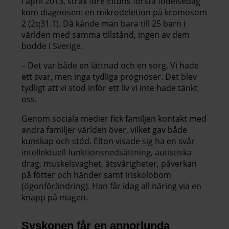
I april 2013, strax före Eltons första födelsedag
kom diagnosen: en mikrodeletion på kromosom
2 (2q31.1). Då kände man bara till 25 barn i
världen med samma tillstånd, ingen av dem
bodde i Sverige.
– Det var både en lättnad och en sorg. Vi hade
ett svar, men inga tydliga prognoser. Det blev
tydligt att vi stod inför ett liv vi inte hade tänkt
oss.
Genom sociala medier fick familjen kontakt med
andra familjer världen över, vilket gav både
kunskap och stöd. Elton visade sig ha en svår
intellektuell funktionsnedsättning, autistiska
drag, muskelsvaghet, ätsvårigheter, påverkan
på fötter och händer samt iriskolobom
(ögonförändring). Han får idag all näring via en
knapp på magen.
Syskonen får en annorlunda