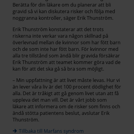
Berätta för din läkare om du planerar att bli
gravid så vi kan diskutera risker och följa med
noggranna kontroller, säger Erik Thunström.
Erik Thunström konstaterar att det trots
riskerna inte verkar vara någon skillnad på
överlevnad mellan de kvinnor som har fött barn
och de som inte har fött barn. För kvinnor med
alla tre tillstånd som ändå blir gravida försäkrar
Erik Thunström att teamet kommer göra vad de
kan för att det ska gå så bra som möjligt.
– Min uppfattning är att livet måste levas. Hur vi
än lever våra liv är det 100 procent dödlighet för
alla. Det är tråkigt att gå genom livet utan att få
uppleva det man vill. Det är vårt jobb som
läkare att informera om de risker som finns och
ändå stötta patientens beslut, avslutar Erik
Thunström.
Tillbaka till Marfans syndrom