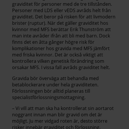
graviditet för personer med de tre tillstånden.
Personer med LDS eller vEDS avråds helt från
graviditet. Det beror på risken för att livmodern
brister (ruptur). När det gäller graviditet hos
kvinnor med MFS berättar Erik Thunström att
man inte avråder ifrån att bli med barn. Dock
finns det en åtta gånger högre risk för
komplikationer hos gravida med MFS jämfört
med friska kvinnor. Det är också viktigt att
kontrollera vilken genetisk förändring som
orsakar MFS. I vissa fall avråds graviditet helt.
Gravida bör överväga att behandla med
betablockerare under hela graviditeten.
Förlossningen bör alltid planeras till
specialistförlossningsmottagning.
– Vi vill att man ska ha kontrollerat sin aortarot
noggrant innan man blir gravid om det är
möjligt. Ju mer vidgad roten är, desto större
risker innebär graviditet och förlossning.