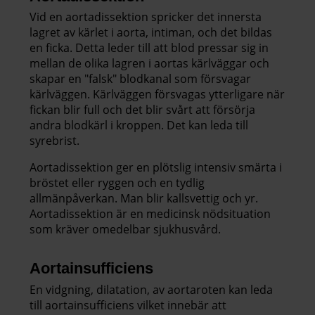
Vid en aortadissektion spricker det innersta
lagret av kärlet i aorta, intiman, och det bildas
en ficka. Detta leder till att blod pressar sig in
mellan de olika lagren i aortas kärlväggar och
skapar en "falsk" blodkanal som försvagar
kärlväggen. Kärlväggen försvagas ytterligare när
fickan blir full och det blir svårt att försörja
andra blodkärl i kroppen. Det kan leda till
syrebrist.
Aortadissektion ger en plötslig intensiv smärta i
bröstet eller ryggen och en tydlig
allmänpåverkan. Man blir kallsvettig och yr.
Aortadissektion är en medicinsk nödsituation
som kräver omedelbar sjukhusvård.
Aortainsufficiens
En vidgning, dilatation, av aortaroten kan leda
till aortainsufficiens vilket innebär att