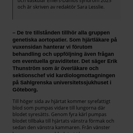
och vaskulär Ehlers-Danlos syndrom 2025
och är skriven av redaktör Sara Lesslie.
– De tre tillstånden tillhör alla gruppen
genetiska aortopatier. Som hjärtläkare på
vuxensidan hanterar vi förutom
behandling och uppföljning även frågan
om eventuella graviditeter. Det säger Erik
Thunström som är överläkare och
sektionschef vid kardiologmottagningen
på Sahlgrenska universitetssjukhuset i
Göteborg.
Till höger sida av hjärtat kommer syrefattigt
blod som pumpas vidare till lungorna där
blodet syresätts. Genom fyra kärl pumpas
blodet tillbaka till hjärtats vänstra förmak och
sedan den vänstra kammaren. Från vänster