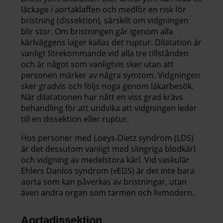
läckage i aortaklaffen och medför en risk för
bristning (dissektion), särskilt om vidgningen
blir stor. Om bristningen går igenom alla
kärlväggens lager kallas det ruptur. Dilatation är
vanligt förekommande vid alla tre tillstånden
och är något som vanligtvis sker utan att
personen märker av några symtom. Vidgningen
sker gradvis och följs noga genom läkarbesök.
När dilatationen har nått en viss grad krävs
behandling för att undvika att vidgningen leder
till en dissektion eller ruptur.
Hos personer med Loeys-Dietz syndrom (LDS)
är det dessutom vanligt med slingriga blodkärl
och vidgning av medelstora kärl. Vid vaskulär
Ehlers Danlos syndrom (vEDS) är det inte bara
aorta som kan påverkas av bristningar, utan
även andra organ som tarmen och livmodern.
Aortadissektion