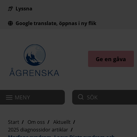
Lyssna
Till innehåll på sidan
Google translate, öppnas i ny flik
Ge en gåva
MENY
SÖK
Start
Om oss
Aktuellt
2025 diagnossidor artiklar