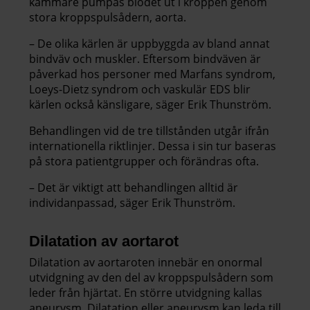
kammare pumpas blodet ut i kroppen genom
stora kroppspulsådern, aorta.
– De olika kärlen är uppbyggda av bland annat
bindväv och muskler. Eftersom bindväven är
påverkad hos personer med Marfans syndrom,
Loeys-Dietz syndrom och vaskulär EDS blir
kärlen också känsligare, säger Erik Thunström.
Behandlingen vid de tre tillstånden utgår ifrån
internationella riktlinjer. Dessa i sin tur baseras
på stora patientgrupper och förändras ofta.
– Det är viktigt att behandlingen alltid är
individanpassad, säger Erik Thunström.
Dilatation av aortarot
Dilatation av aortaroten innebär en onormal
utvidgning av den del av kroppspulsådern som
leder från hjärtat. En större utvidgning kallas
aneurysm. Dilatation eller aneurysm kan leda till