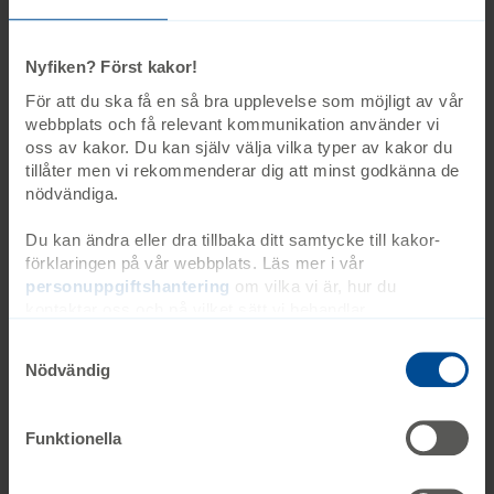
Anmäl dig
Sista anmälningsdag 8 november
Nyfiken? Först kakor!
För att du ska få en så bra upplevelse som möjligt av vår
webbplats och få relevant kommunikation använder vi
oss av kakor. Du kan själv välja vilka typer av kakor du
tillåter men vi rekommenderar dig att minst godkänna de
Informationstexter
nödvändiga.
Du kan ändra eller dra tillbaka ditt samtycke till kakor-
förklaringen på vår webbplats. Läs mer i vår
Att leva med
personuppgiftshantering
om vilka vi är, hur du
kontaktar oss och på vilket sätt vi behandlar
personuppgifter. Ange ditt samtyckes-ID och datum för
Resurser och stöd
när du kontaktade oss gällande ditt samtycke. Du kan
Nödvändig
även själv ändra ditt samtycke direkt genom att klicka på
knappnålen nere till vänster på sidan.
Intresseorganisationer
Funktionella