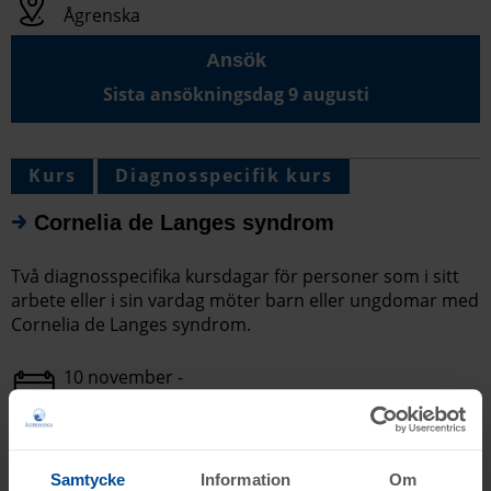
Ågrenska
Ansök
Sista ansökningsdag 9 augusti
Kurs
Diagnosspecifik kurs
Cornelia de Langes syndrom
Två diagnosspecifika kursdagar för personer som i sitt
arbete eller i sin vardag möter barn eller ungdomar med
Cornelia de Langes syndrom.
10 november -
11 november 2026
Ågrenska eller
Via streaming
Samtycke
Information
Om