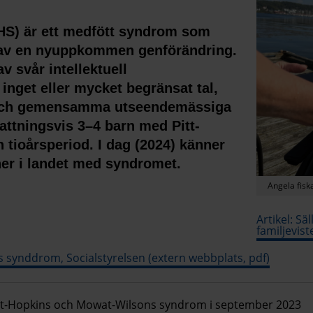
HS) är ett medfött syndrom som
jd av en nyuppkommen genförändring.
 svår intellektuell
inget eller mycket begränsat tal,
 och gemensamma utseendemässiga
attningsvis 3–4 barn med Pitt-
tioårsperiod. I dag (2024) känner
oner i landet med syndromet.
Angela fisk
Artikel: S
familjevist
 synddrom, Socialstyrelsen (extern webbplats, pdf)
Pitt-Hopkins och Mowat-Wilsons syndrom i september 2023