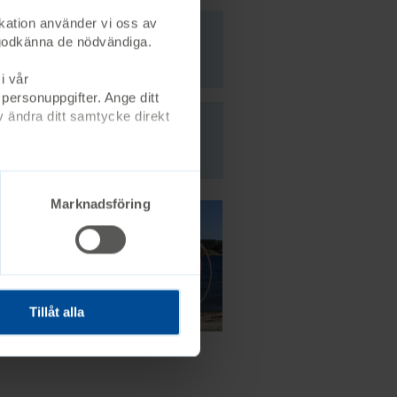
kation använder vi oss av
st godkänna de nödvändiga.
i vår
 personuppgifter. Ange ditt
 ändra ditt samtycke direkt
Marknadsföring
amhällets stöd
Tillåt alla