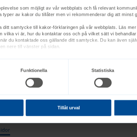
upplevelse som möjligt av vår webbplats och få relevant kommuni
lka typer av kakor du tillåter men vi rekommenderar dig att min
öd
a ditt samtycke till kakor-förklaringen på vår webbplats. Läs mer 
 vilka vi är, hur du kontaktar oss och på vilket sätt vi behandlar
är du kontaktade oss gällande ditt samtycke. Du kan även själv
n nere till vänster på sidan.
tioner
Funktionella
Statistiska
Vistelser på Ågrenska
S
Tillåt urval
sidor