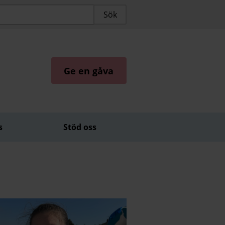
Ge en gåva
s
Stöd oss