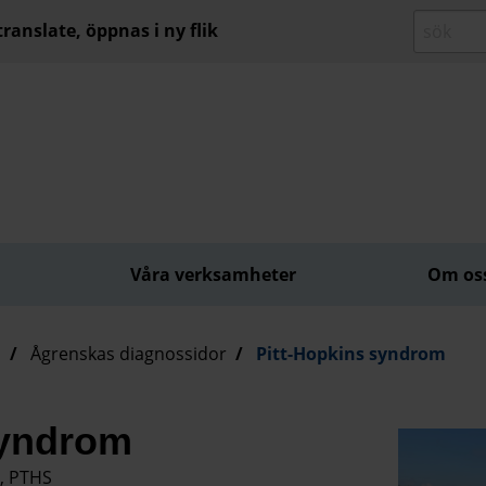
ranslate, öppnas i ny flik
Våra verksamheter
Om os
d
Ågrenskas diagnossidor
Pitt-Hopkins syndrom
syndrom
, PTHS