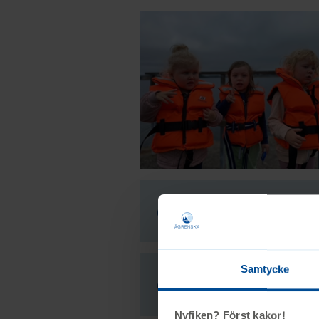
Infomationstexte
Samtycke
Att leva med
Nyfiken? Först kakor!