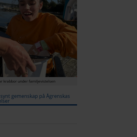
ar krabbor under familjevistelsen
ällsynt gemenskap på Ågrenskas
elser