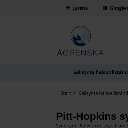
Lyssna
Google t
Till innehåll på sidan
Sällsynta hälsotillstånd
Start
Sällsynta hälsotillstån
Pitt-Hopkins 
Synonym: Pitt-Hopkins syndrome