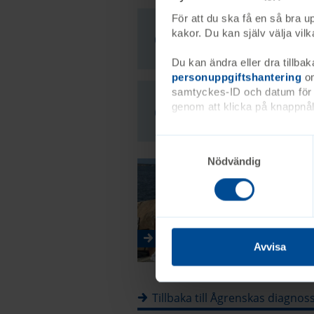
För att du ska få en så bra 
kakor. Du kan själv välja vi
Resurser och st
Du kan ändra eller dra tillbak
personuppgiftshantering
om
samtyckes-ID och datum för n
genom att klicka på knappnåle
Intresseorganisa
Nödvändig
Syskonrollen
Avvisa
Tillbaka till Ågrenskas diagnos