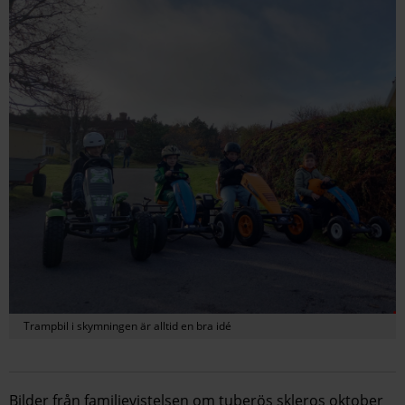
Trampbil i skymningen är alltid en bra idé
Bilder från familjevistelsen om tuberös skleros oktober