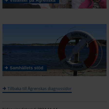
Vistelser på Ågrenska
Samhällets stöd
Tillbaka till Ågrenskas diagnossidor