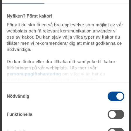
Nyfiken? Först kakor!
För att du ska få en så bra upplevelse som möjligt av vår
webbplats och få relevant kommunikation använder vi
oss av kakor. Du kan själv välja vilka typer av kakor du
tillåter men vi rekommenderar dig att minst godkänna de
Informationstexter
nödvändiga.
Du kan ändra eller dra tillbaka ditt samtycke till kakor-
Att leva med
förklaringen på vår webbplats. Läs mer i vår
personuppgiftshantering
om vilka vi är, hur du
kontaktar oss och på vilket sätt vi behandlar
personuppgifter. Ange ditt samtyckes-ID och datum för
Resurser och stöd
när du kontaktade oss gällande ditt samtycke. Du kan
Nödvändig
även själv ändra ditt samtycke direkt genom att klicka på
knappnålen nere till vänster på sidan.
Intresseorganisationer
Funktionella