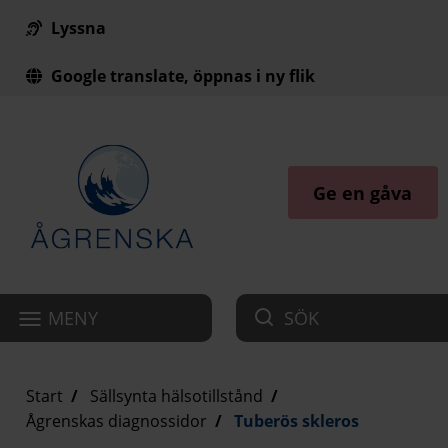
Lyssna
Till innehåll på sidan
Google translate, öppnas i ny flik
Ge en gåva
MENY
SÖK
Start
Sällsynta hälsotillstånd
Ågrenskas diagnossidor
Tuberös skleros