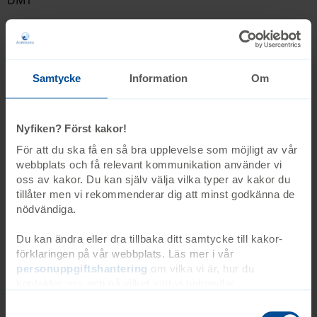
DM1
Ågrenskas familjevistelse för dystrofia myotonika typ 1
ger familjer möjlighet att få diagnoskunskap, träffa
experter och utbyta erfarenheter med andra i samma
situation.
Samtycke
Information
Om
21 september -
25 september 2026
Nyfiken? Först kakor!
För att du ska få en så bra upplevelse som möjligt av vår
Ågrenska
webbplats och få relevant kommunikation använder vi
oss av kakor. Du kan själv välja vilka typer av kakor du
Ansök
tillåter men vi rekommenderar dig att minst godkänna de
nödvändiga.
Sista ansökningsdag 31 maj
Du kan ändra eller dra tillbaka ditt samtycke till kakor-
förklaringen på vår webbplats. Läs mer i vår
Kurs
Diagnosspecifik kurs
personuppgiftshantering
om vilka vi är, hur du
kontaktar oss och på vilket sätt vi behandlar
Dystrofia myotonika typ 1
personuppgifter. Ange ditt samtyckes-ID och datum för
när du kontaktade oss gällande ditt samtycke. Du kan