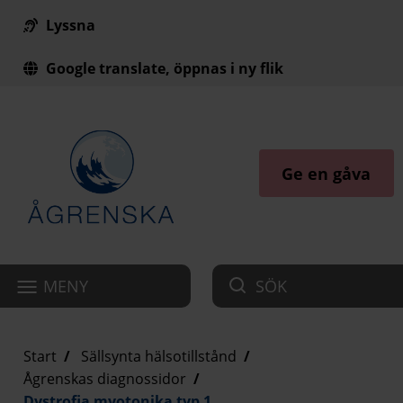
Lyssna
Till innehåll på sidan
Google translate, öppnas i ny flik
Ge en gåva
MENY
SÖK
Start
Sällsynta hälsotillstånd
Ågrenskas diagnossidor
Dystrofia myotonika typ 1