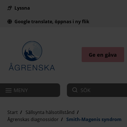
Lyssna
Till innehåll på sidan
Google translate, öppnas i ny flik
Ge en gåva
MENY
SÖK
Start
Sällsynta hälsotillstånd
Ågrenskas diagnossidor
Smith-Magenis syndrom