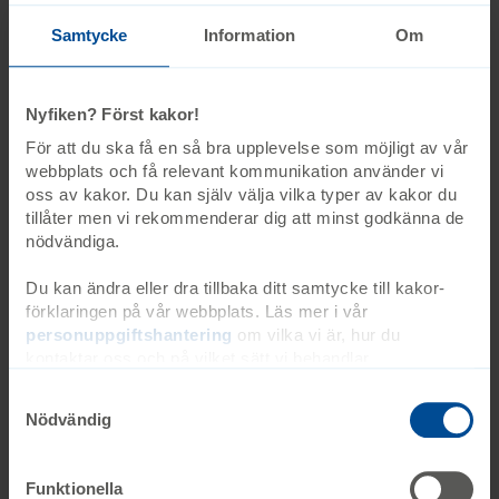
Samtycke
Information
Om
Nyfiken? Först kakor!
För att du ska få en så bra upplevelse som möjligt av vår
webbplats och få relevant kommunikation använder vi
oss av kakor. Du kan själv välja vilka typer av kakor du
tillåter men vi rekommenderar dig att minst godkänna de
nödvändiga.
Informationstexter
Du kan ändra eller dra tillbaka ditt samtycke till kakor-
förklaringen på vår webbplats. Läs mer i vår
personuppgiftshantering
om vilka vi är, hur du
kontaktar oss och på vilket sätt vi behandlar
Att leva med
personuppgifter. Ange ditt samtyckes-ID och datum för
när du kontaktade oss gällande ditt samtycke. Du kan
Nödvändig
även själv ändra ditt samtycke direkt genom att klicka på
Resurser och stöd
knappnålen nere till vänster på sidan.
Funktionella